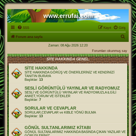
www.errufai.com
SSS
Kayıt
Giriş
A
Forum ana sayfa
r
Zaman: 08 Ağu 2026 12:20
Forumları okunmuş say
a
SİTE HAKKINDA GENEL.
SİTE HAKKINDA
SİTE HAKKINDA GÖRÜŞ VE ÖNERİLERİNİZ VE KENDİNİZİ
TANITIN BURAYA
Başlıklar:
13
SESLİ GÖRÜNTÜLÜ YAYINLAR VE RADYOMUZ
SESLİ VE GÖRÜNTÜLÜ YAYINLAR VE RADYOMUZLA iLGİLİ
ANKET,YORUM VE İSTEKLER
Başlıklar:
7
SORULAR VE CEVAPLAR
SORULAR,CEVAPLAR ve KIBLE YÖNÜ BULMA
Başlıklar:
13
GÖNÜL SULTANLARIMIZ KİTABI
GÖNÜL SULTANLARIMIZ HAKKINDA BASINDA ÇIKAN YAZILAR VE
GÖRÜŞLERİNİZ