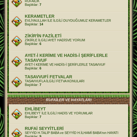
RUFAİLİK
Başlıklar:
7
KERAMETLER
EVLİYAULLAH İLE İLGİLİ DUYDUĞUMUZ KERAMETLER
Başlıklar:
14
ZİKİR'İN FAZİLETİ
ZİKİRLE İLGİLİ AYET HADİSVE YORUM
Başlıklar:
6
AYET-İ KERİME VE HADİS-İ ŞERİFLERLE
TASAVVUF
AYET-İ KERİME VE HADİS-İ ŞERİFLERLE TASAVVUF
Başlıklar:
6
TASAVVUFİ FETVALAR
TASAVVUFLA İLGİLİ FETVA KONULARI
Başlıklar:
7
RUFAİLER VE HAYATLARI
EHLİBEYT
EHLİBEYT İLE İLGİLİ HADİS VE YORUMLAR
Başlıklar:
7
RUFAİ SEYYİTLERİ
SEYYİD H.TALİP BABA ve SEYYİD H.İLHAMİ BABA'nın HAYATI
Başlıklar:
9