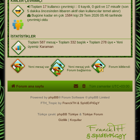
KIMLER ÇEVRIMIÇI
Toplam
17
kullanıcı çevrimiçi :: 0 kayıtlı, 0 gizli ve 17 misafir (son
5 dakika öncesinden itibaren aktif olan kullanıcılar temel alınır)
Bugüne kadar en çok
1584
kişi 29 Tem 2026 05:46 tarihinde
çevrimiçi oldu
İSTATISTIKLER
Toplam
587
mesaj • Toplam
332
başlık • Toplam
278
üye • Yeni
üyemiz
Karaman
Yeni mesaj var
Yeni mesaj yok
Forum kilitlendi
Forum bağlantısı
Forum ana sayfa
Tüm zamanlar
UTC+03:00
Powered by
phpBB
® Forum Software © phpBB Limited
FTH_Tropic by
FranckTH
& SpIdErPiGgY
Türkçe çeviri:
phpBB Türkiye
&
Türkiye Forum
Gizlilik
|
Koşullar