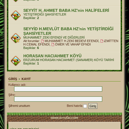
SEYYİT H. AHMET BABA HZ'nin HALİFELERİ
YETİŞTİRDİĞİ ŞAHSİYETLER
Başlıklar:
2
SEYYİD H.MEVLÜT BABA HZ'nin YETİŞTİRDİĞİ
ŞAHSİYETLER
MUHAMMET ZEKİ EFENDİ VE DİĞERLERİ
Alt forumlar:
MUHAMMET H.ZEKİ BEDEVİ EFENDİ
,
iZMİTTEN
H.CEMAL EFENDİ
,
ÖMER VE VAHAP EFNDİ
Başlıklar:
6
HORASAN HACIAHMET KÖYÜ
ERZURUM HORASAN HACIAHMET (SANAMER) KÖYÜ TARİHİ
Başlıklar:
1
GIRIŞ
•
KAYIT
Kullanıcı adı:
Şifre:
Şifremi unuttum
Beni hatırla
www.errufai.com