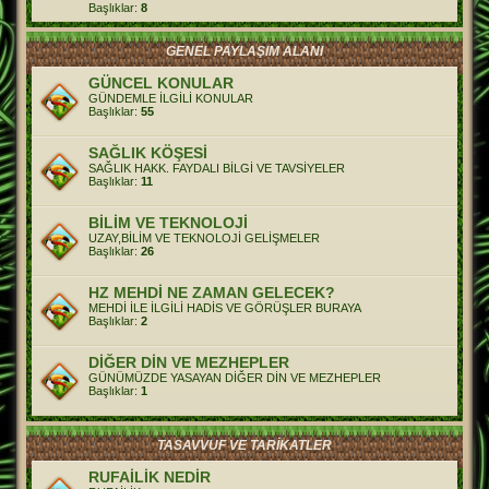
Başlıklar:
8
GENEL PAYLAŞIM ALANI
GÜNCEL KONULAR
GÜNDEMLE İLGİLİ KONULAR
Başlıklar:
55
SAĞLIK KÖŞESİ
SAĞLIK HAKK. FAYDALI BİLGİ VE TAVSİYELER
Başlıklar:
11
BİLİM VE TEKNOLOJİ
UZAY,BİLİM VE TEKNOLOJİ GELİŞMELER
Başlıklar:
26
HZ MEHDİ NE ZAMAN GELECEK?
MEHDİ İLE İLGİLİ HADİS VE GÖRÜŞLER BURAYA
Başlıklar:
2
DİĞER DİN VE MEZHEPLER
GÜNÜMÜZDE YASAYAN DİĞER DİN VE MEZHEPLER
Başlıklar:
1
TASAVVUF VE TARİKATLER
RUFAİLİK NEDİR