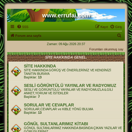
www.errufai.com
SSS
Kayıt
Giriş
A
Forum ana sayfa
r
Zaman: 09 Ağu 2026 20:37
Forumları okunmuş say
a
SİTE HAKKINDA GENEL.
SİTE HAKKINDA
SİTE HAKKINDA GÖRÜŞ VE ÖNERİLERİNİZ VE KENDİNİZİ
TANITIN BURAYA
Başlıklar:
13
SESLİ GÖRÜNTÜLÜ YAYINLAR VE RADYOMUZ
SESLİ VE GÖRÜNTÜLÜ YAYINLAR VE RADYOMUZLA iLGİLİ
ANKET,YORUM VE İSTEKLER
Başlıklar:
7
SORULAR VE CEVAPLAR
SORULAR,CEVAPLAR ve KIBLE YÖNÜ BULMA
Başlıklar:
13
GÖNÜL SULTANLARIMIZ KİTABI
GÖNÜL SULTANLARIMIZ HAKKINDA BASINDA ÇIKAN YAZILAR VE
GÖRÜŞLERİNİZ