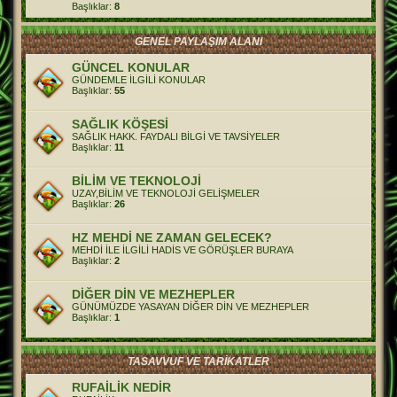
Başlıklar:
8
GENEL PAYLAŞIM ALANI
GÜNCEL KONULAR
GÜNDEMLE İLGİLİ KONULAR
Başlıklar:
55
SAĞLIK KÖŞESİ
SAĞLIK HAKK. FAYDALI BİLGİ VE TAVSİYELER
Başlıklar:
11
BİLİM VE TEKNOLOJİ
UZAY,BİLİM VE TEKNOLOJİ GELİŞMELER
Başlıklar:
26
HZ MEHDİ NE ZAMAN GELECEK?
MEHDİ İLE İLGİLİ HADİS VE GÖRÜŞLER BURAYA
Başlıklar:
2
DİĞER DİN VE MEZHEPLER
GÜNÜMÜZDE YASAYAN DİĞER DİN VE MEZHEPLER
Başlıklar:
1
TASAVVUF VE TARİKATLER
RUFAİLİK NEDİR