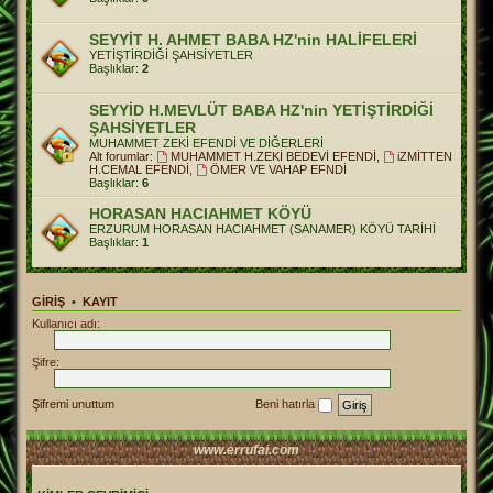
SEYYİT H. AHMET BABA HZ'nin HALİFELERİ
YETİŞTİRDİĞİ ŞAHSİYETLER
Başlıklar:
2
SEYYİD H.MEVLÜT BABA HZ'nin YETİŞTİRDİĞİ
ŞAHSİYETLER
MUHAMMET ZEKİ EFENDİ VE DİĞERLERİ
Alt forumlar:
MUHAMMET H.ZEKİ BEDEVİ EFENDİ
,
iZMİTTEN
H.CEMAL EFENDİ
,
ÖMER VE VAHAP EFNDİ
Başlıklar:
6
HORASAN HACIAHMET KÖYÜ
ERZURUM HORASAN HACIAHMET (SANAMER) KÖYÜ TARİHİ
Başlıklar:
1
GIRIŞ
•
KAYIT
Kullanıcı adı:
Şifre:
Şifremi unuttum
Beni hatırla
www.errufai.com