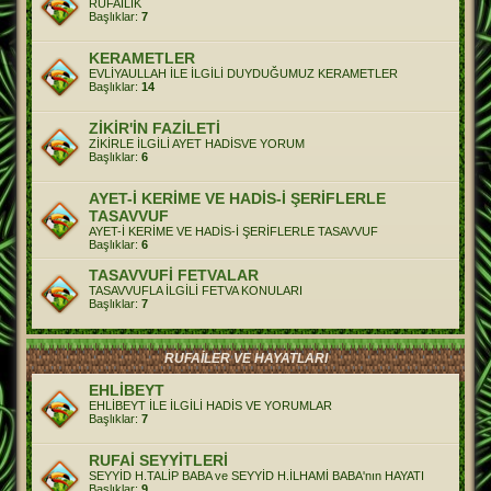
RUFAİLİK
Başlıklar:
7
KERAMETLER
EVLİYAULLAH İLE İLGİLİ DUYDUĞUMUZ KERAMETLER
Başlıklar:
14
ZİKİR'İN FAZİLETİ
ZİKİRLE İLGİLİ AYET HADİSVE YORUM
Başlıklar:
6
AYET-İ KERİME VE HADİS-İ ŞERİFLERLE
TASAVVUF
AYET-İ KERİME VE HADİS-İ ŞERİFLERLE TASAVVUF
Başlıklar:
6
TASAVVUFİ FETVALAR
TASAVVUFLA İLGİLİ FETVA KONULARI
Başlıklar:
7
RUFAİLER VE HAYATLARI
EHLİBEYT
EHLİBEYT İLE İLGİLİ HADİS VE YORUMLAR
Başlıklar:
7
RUFAİ SEYYİTLERİ
SEYYİD H.TALİP BABA ve SEYYİD H.İLHAMİ BABA'nın HAYATI
Başlıklar:
9