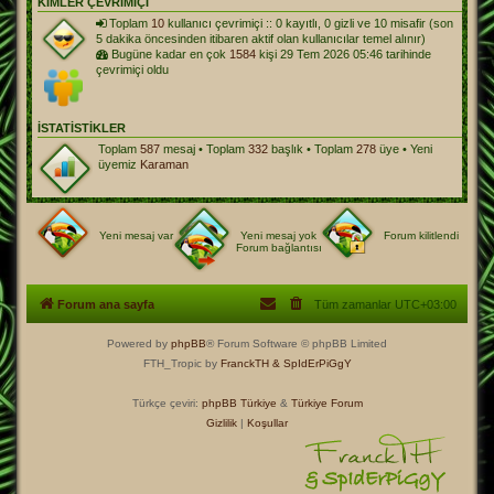
KIMLER ÇEVRIMIÇI
Toplam
10
kullanıcı çevrimiçi :: 0 kayıtlı, 0 gizli ve 10 misafir (son
5 dakika öncesinden itibaren aktif olan kullanıcılar temel alınır)
Bugüne kadar en çok
1584
kişi 29 Tem 2026 05:46 tarihinde
çevrimiçi oldu
İSTATISTIKLER
Toplam
587
mesaj • Toplam
332
başlık • Toplam
278
üye • Yeni
üyemiz
Karaman
Yeni mesaj var
Yeni mesaj yok
Forum kilitlendi
Forum bağlantısı
Forum ana sayfa
Tüm zamanlar
UTC+03:00
Powered by
phpBB
® Forum Software © phpBB Limited
FTH_Tropic by
FranckTH
& SpIdErPiGgY
Türkçe çeviri:
phpBB Türkiye
&
Türkiye Forum
Gizlilik
|
Koşullar