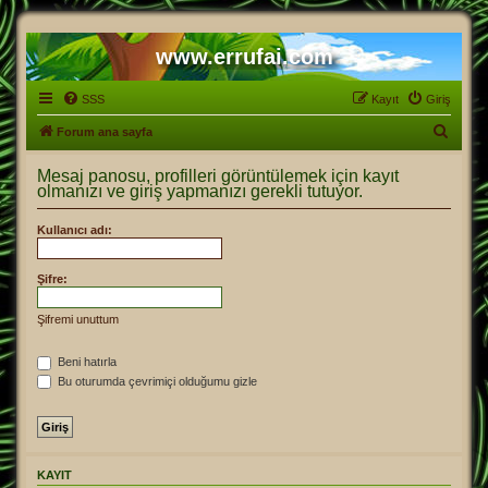
www.errufai.com
SSS
Kayıt
Giriş
A
Forum ana sayfa
r
Mesaj panosu, profilleri görüntülemek için kayıt
a
olmanızı ve giriş yapmanızı gerekli tutuyor.
Kullanıcı adı:
Şifre:
Şifremi unuttum
Beni hatırla
Bu oturumda çevrimiçi olduğumu gizle
KAYIT