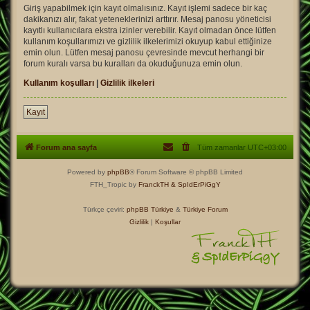
Giriş yapabilmek için kayıt olmalısınız. Kayıt işlemi sadece bir kaç
dakikanızı alır, fakat yeteneklerinizi arttırır. Mesaj panosu yöneticisi
kayıtlı kullanıcılara ekstra izinler verebilir. Kayıt olmadan önce lütfen
kullanım koşullarımızı ve gizlilik ilkelerimizi okuyup kabul ettiğinize
emin olun. Lütfen mesaj panosu çevresinde mevcut herhangi bir
forum kuralı varsa bu kuralları da okuduğunuza emin olun.
Kullanım koşulları
|
Gizlilik ilkeleri
Kayıt
Forum ana sayfa
Tüm zamanlar
UTC+03:00
Powered by
phpBB
® Forum Software © phpBB Limited
FTH_Tropic by
FranckTH
& SpIdErPiGgY
Türkçe çeviri:
phpBB Türkiye
&
Türkiye Forum
Gizlilik
|
Koşullar