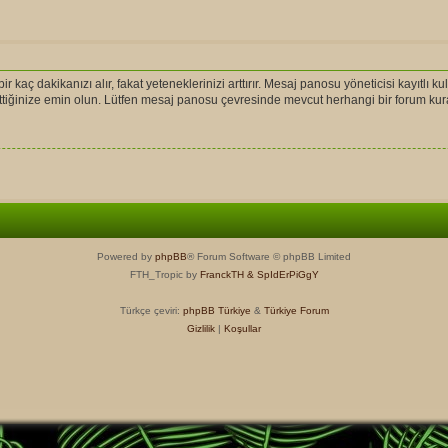
r kaç dakikanızı alır, fakat yeteneklerinizi arttırır. Mesaj panosu yöneticisi kayıtlı ku
l ettiğinize emin olun. Lütfen mesaj panosu çevresinde mevcut herhangi bir forum ku
Powered by
phpBB
® Forum Software © phpBB Limited
FTH_Tropic by
FranckTH
& SpIdErPiGgY
Türkçe çeviri:
phpBB Türkiye
&
Türkiye Forum
Gizlilik
|
Koşullar