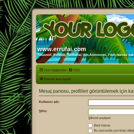
www.errufai.com
Tasavvuf, Rufailik, Tarikatlar, ilim,Astronomi, Fıkıh,Namaz vakit
Hızlı bağlantılar
SSS
Forum ana sayfa
Mesaj panosu, profilleri görüntülemek için kay
Kullanıcı adı:
Şifre:
Şifremi unuttum
Beni hatırla
Bu oturumda çevrimiçi oldu