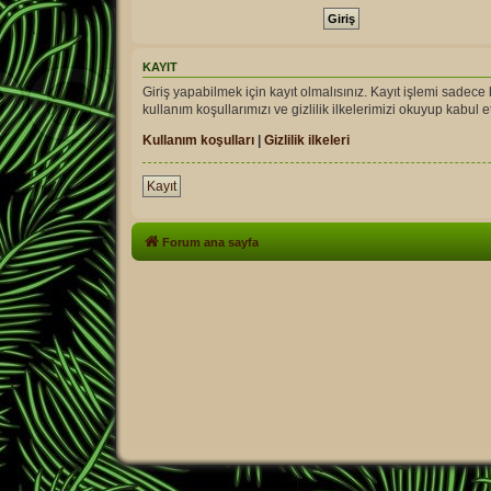
KAYIT
Giriş yapabilmek için kayıt olmalısınız. Kayıt işlemi sadece bi
kullanım koşullarımızı ve gizlilik ilkelerimizi okuyup kabu
Kullanım koşulları
|
Gizlilik ilkeleri
Kayıt
Forum ana sayfa