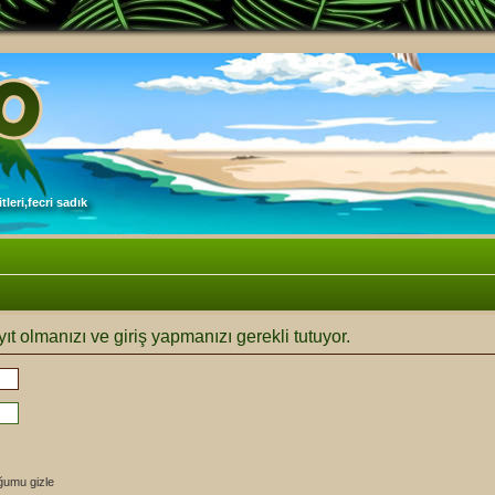
leri,fecri sadık
ıt olmanızı ve giriş yapmanızı gerekli tutuyor.
ğumu gizle