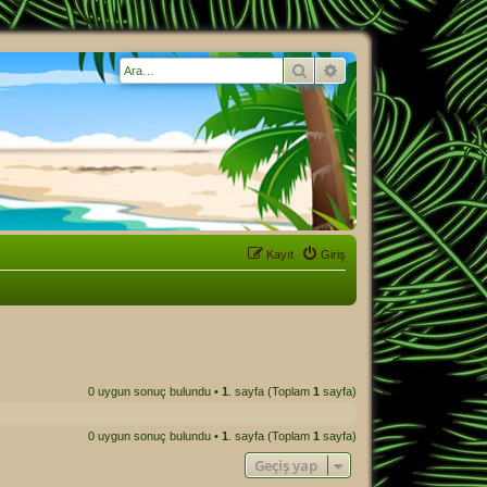
Ara
Gelişmiş arama
Kayıt
Giriş
0 uygun sonuç bulundu •
1
. sayfa (Toplam
1
sayfa)
0 uygun sonuç bulundu •
1
. sayfa (Toplam
1
sayfa)
Geçiş yap