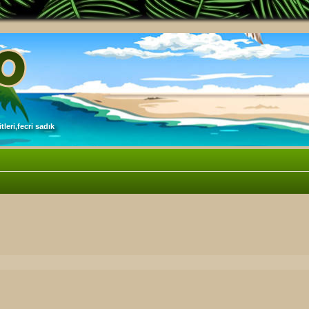
leri,fecri sadık