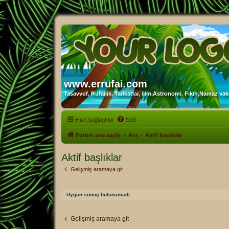
www.errufai.com
Tasavvuf, Rufailik, Tarikatlar, ilim,Astronomi, Fıkıh,Namaz vakit
Hızlı bağlantılar
SSS
Forum ana sayfa
Ara
Aktif başlıklar
Aktif başlıklar
Gelişmiş aramaya git
Uygun sonuç bulunamadı.
Gelişmiş aramaya git