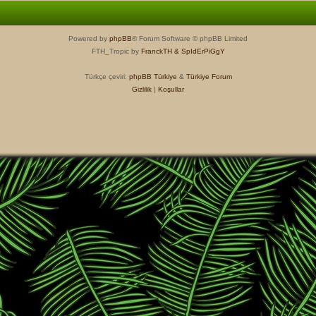
Powered by
phpBB
® Forum Software © phpBB Limited
FTH_Tropic by
FranckTH
& SpIdErPiGgY
Türkçe çeviri:
phpBB Türkiye
&
Türkiye Forum
Gizlilik
|
Koşullar