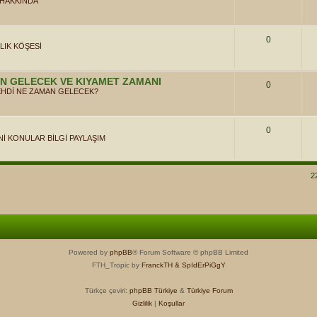
 HAKKINDA
0
LIK KÖŞESİ
AN GELECEK VE KIYAMET ZAMANI
0
EHDİ NE ZAMAN GELECEK?
0
Nİ KONULAR BİLGİ PAYLAŞIM
2
Powered by
phpBB
® Forum Software © phpBB Limited
FTH_Tropic by
FranckTH
& SpIdErPiGgY
Türkçe çeviri:
phpBB Türkiye
&
Türkiye Forum
Gizlilik
|
Koşullar