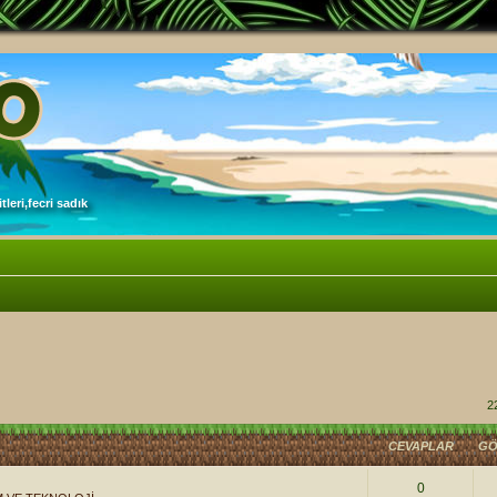
leri,fecri sadık
2
CEVAPLAR
GÖ
0