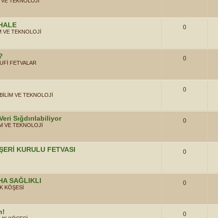
M VE TEKNOLOJİ
HALE
0
M VE TEKNOLOJİ
?
0
UFİ FETVALAR
0
BİLİM VE TEKNOLOJİ
eri Sığdırılabiliyor
0
İM VE TEKNOLOJİ
ŞERİ KURULU FETVASI
0
HA SAĞLIKLI
0
K KÖŞESİ
n!
0