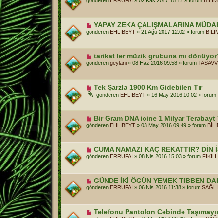
gönderen
ERRUFAİ
»
02 Kas 2017 15:12
» forum
BİLİ
a
n
j
i
m
e
Y
YAPAY ZEKA ÇALIŞMALARINA MÜDA
s
e
gönderen
EHLİBEYT
»
21 Ağu 2017 12:02
» forum
BİLİ
a
n
j
i
m
e
Y
tarikat ler müzik grubuna mı dönüyor
s
e
gönderen
geylani
»
08 Haz 2016 09:58
» forum
TASAVV
a
n
j
i
m
e
Y
Tek Şarzla 1900 Km Gidebilen Tır
s
e
gönderen
EHLİBEYT
»
16 May 2016 10:02
» forum
a
n
j
i
m
e
Y
Bir Gram DNA içine 1 Milyar Terabayt V
s
e
gönderen
EHLİBEYT
»
03 May 2016 09:49
» forum
BİL
a
n
j
i
m
e
Y
CUMA NAMAZI KAÇ REKATTIR? DİN İ
s
e
gönderen
ERRUFAİ
»
08 Nis 2016 15:03
» forum
FIKIH
a
n
j
i
m
e
Y
GÜNDE İKİ ÖGÜN YEMEK TIBBEN DA
s
e
gönderen
ERRUFAİ
»
06 Nis 2016 11:38
» forum
SAĞLI
a
n
j
i
m
e
Y
Telefonu Pantolon Cebinde Taşımayı
s
e