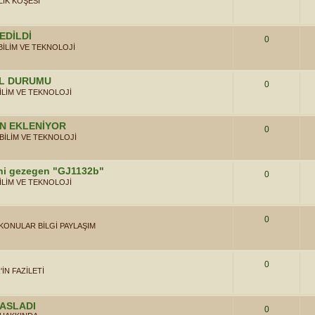
LIK KÖŞESİ
EDİLDİ
0
BİLİM VE TEKNOLOJİ
OL DURUMU
0
İLİM VE TEKNOLOJİ
EN EKLENİYOR
0
BİLİM VE TEKNOLOJİ
eni gezegen "GJ1132b"
0
İLİM VE TEKNOLOJİ
0
 KONULAR BİLGİ PAYLAŞIM
0
'İN FAZİLETİ
BASLADI
0