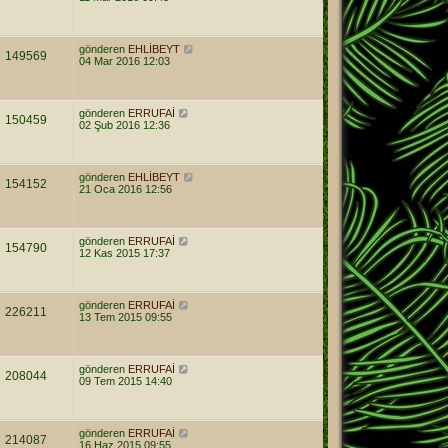
gönderen
EHLİBEYT
149569
04 Mar 2016 12:03
gönderen
ERRUFAİ
150459
02 Şub 2016 12:36
gönderen
EHLİBEYT
154152
21 Oca 2016 12:56
gönderen
ERRUFAİ
154790
12 Kas 2015 17:37
gönderen
ERRUFAİ
226211
13 Tem 2015 09:55
gönderen
ERRUFAİ
208044
09 Tem 2015 14:40
gönderen
ERRUFAİ
214087
16 Haz 2015 09:55