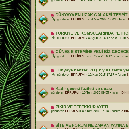
gönderen
EHLİBEYT
»
11 Mar 2016 09:43
» forum
SAĞ
a
n
j
i
m
e
Y
DÜNYAYA EN UZAK GALAKSİ TESPİT 
s
e
gönderen
EHLİBEYT
»
04 Mar 2016 12:03
» forum
a
n
j
i
m
e
Y
TÜRKİYE VE KOMŞULARINDA PETR
s
e
gönderen
ERRUFAİ
»
02 Şub 2016 12:36
» forum
B
a
n
j
i
m
e
Y
GÜNEŞ SİSTEMİNE YENİ BİZ GECEG
s
e
gönderen
EHLİBEYT
»
21 Oca 2016 12:56
» forum
a
n
j
i
m
e
Y
Dünyaya benzer 39 ışık yılı uzakta y
s
e
gönderen
ERRUFAİ
»
12 Kas 2015 17:37
» forum
B
a
n
j
i
m
e
Y
Kadir gecesi fazileti ve duası
s
e
gönderen
ERRUFAİ
»
13 Tem 2015 09:55
» forum
DİNİ
a
n
j
i
m
e
Y
ZİKİR VE TEFEKKÜR AYETİ
s
e
gönderen
ERRUFAİ
»
09 Tem 2015 14:40
» forum
ZİKİR
a
n
j
i
m
e
Y
SİTE VE FORUM NE ZAMAN YAYINA 
s
e