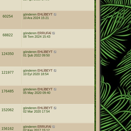
gönderen
EHLİBEYT
60254
10 Ara 2024 15:21
gönderen
ERRUFAİ
68822
08 Tem 2024 15:43
gönderen
EHLİBEYT
124350
01 Şub 2022 09:50
gönderen
EHLİBEYT
121977
10 Eyl 2020 18:54
gönderen
EHLİBEYT
176485
05 May 2020 09:40
gönderen
EHLİBEYT
152062
02 Mar 2020 17:54
gönderen
ERRUFAİ
156162
02 Kas 2017 15:12