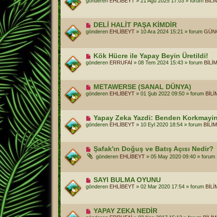
gönderen
EHLİBEYT
»
21 Ağu 2025 17:03
» forum
BİLİ
n
i
m
e
Y
DELİ HALİT PAŞA KİMDİR
s
e
gönderen
EHLİBEYT
»
10 Ara 2024 15:21
» forum
GÜN
a
n
j
i
m
e
Y
Kök Hücre ile Yapay Beyin Üretildi!
s
e
gönderen
ERRUFAİ
»
08 Tem 2024 15:43
» forum
BİLİ
a
n
j
i
m
e
Y
METAWERSE (SANAL DÜNYA)
s
e
gönderen
EHLİBEYT
»
01 Şub 2022 09:50
» forum
BİL
a
n
j
i
m
e
Y
Yapay Zeka Yazdi: Benden Korkmayin
s
e
gönderen
EHLİBEYT
»
10 Eyl 2020 18:54
» forum
BİLİ
a
n
j
i
m
e
Y
Şafak'ın Doğuş ve Batış Açısı Nedir?
s
e
gönderen
EHLİBEYT
»
05 May 2020 09:40
» forum
a
n
j
i
m
e
Y
SAYI BULMA OYUNU
s
e
gönderen
EHLİBEYT
»
02 Mar 2020 17:54
» forum
BİL
a
n
j
i
m
e
Y
YAPAY ZEKA NEDİR
s
e