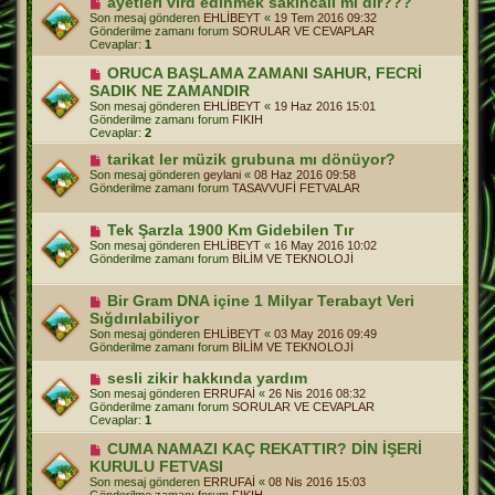
ayetleri vird edinmek sakıncalı mı dır???
s
e
Son mesaj gönderen
EHLİBEYT
«
19 Tem 2016 09:32
a
n
Gönderilme zamanı forum
SORULAR VE CEVAPLAR
j
i
Cevaplar:
1
m
e
Y
ORUCA BAŞLAMA ZAMANI SAHUR, FECRİ
s
e
SADIK NE ZAMANDIR
a
n
j
Son mesaj gönderen
EHLİBEYT
«
19 Haz 2016 15:01
i
Gönderilme zamanı forum
FIKIH
m
Cevaplar:
2
e
s
Y
tarikat ler müzik grubuna mı dönüyor?
a
e
Son mesaj gönderen
geylani
«
08 Haz 2016 09:58
j
n
Gönderilme zamanı forum
TASAVVUFİ FETVALAR
i
m
e
Y
Tek Şarzla 1900 Km Gidebilen Tır
s
e
Son mesaj gönderen
EHLİBEYT
«
16 May 2016 10:02
a
n
Gönderilme zamanı forum
BİLİM VE TEKNOLOJİ
j
i
m
e
Y
Bir Gram DNA içine 1 Milyar Terabayt Veri
s
e
Sığdırılabiliyor
a
n
j
Son mesaj gönderen
EHLİBEYT
«
03 May 2016 09:49
i
Gönderilme zamanı forum
BİLİM VE TEKNOLOJİ
m
e
Y
sesli zikir hakkında yardım
s
e
a
Son mesaj gönderen
ERRUFAİ
«
26 Nis 2016 08:32
n
j
Gönderilme zamanı forum
SORULAR VE CEVAPLAR
i
Cevaplar:
1
m
e
Y
CUMA NAMAZI KAÇ REKATTIR? DİN İŞERİ
s
e
KURULU FETVASI
a
n
j
Son mesaj gönderen
ERRUFAİ
«
08 Nis 2016 15:03
i
Gönderilme zamanı forum
FIKIH