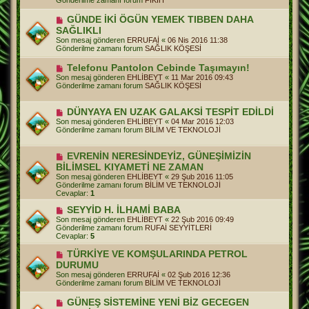
m
e
Y
GÜNDE İKİ ÖGÜN YEMEK TIBBEN DAHA
s
e
a
SAĞLIKLI
n
j
Son mesaj gönderen
ERRUFAİ
«
06 Nis 2016 11:38
i
Gönderilme zamanı forum
SAĞLIK KÖŞESİ
m
e
Y
Telefonu Pantolon Cebinde Taşımayın!
s
e
a
Son mesaj gönderen
EHLİBEYT
«
11 Mar 2016 09:43
n
j
Gönderilme zamanı forum
SAĞLIK KÖŞESİ
i
m
e
Y
DÜNYAYA EN UZAK GALAKSİ TESPİT EDİLDİ
s
e
Son mesaj gönderen
EHLİBEYT
«
04 Mar 2016 12:03
a
n
Gönderilme zamanı forum
BİLİM VE TEKNOLOJİ
j
i
m
e
Y
EVRENİN NERESİNDEYİZ, GÜNEŞİMİZİN
s
e
BİLİMSEL KIYAMETİ NE ZAMAN
a
n
j
Son mesaj gönderen
EHLİBEYT
«
29 Şub 2016 11:05
i
Gönderilme zamanı forum
BİLİM VE TEKNOLOJİ
m
Cevaplar:
1
e
s
Y
SEYYİD H. İLHAMİ BABA
a
e
Son mesaj gönderen
EHLİBEYT
«
22 Şub 2016 09:49
j
n
Gönderilme zamanı forum
RUFAİ SEYYİTLERİ
i
Cevaplar:
5
m
e
Y
TÜRKİYE VE KOMŞULARINDA PETROL
s
e
DURUMU
a
n
j
Son mesaj gönderen
ERRUFAİ
«
02 Şub 2016 12:36
i
Gönderilme zamanı forum
BİLİM VE TEKNOLOJİ
m
e
Y
GÜNEŞ SİSTEMİNE YENİ BİZ GECEGEN
s
e