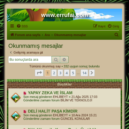
www.errufai.com
SSS
Kayıt
Giriş
A
Forum ana sayfa
Ara
Okunmamış mesajlar
r
Okunmamış mesajlar
a
Gelişmiş aramaya git
Ara
Gelişmiş arama
Tümünü okunmuş say
• 332 uygun sonuç bulundu
1
. sayfa (Toplam
14
sayfa)
1
2
3
4
5
14
Sonraki
…
Başlıklar
Y
YAPAY ZEKA VE İSLAM
e
Son mesaj gönderen
EHLİBEYT
«
21 Ağu 2025 17:03
n
Gönderilme zamanı forum
BİLİM VE TEKNOLOJİ
i
m
e
Y
DELİ HALİT PAŞA KİMDİR
s
e
Son mesaj gönderen
EHLİBEYT
«
10 Ara 2024 15:21
a
n
Gönderilme zamanı forum
GÜNCEL KONULAR
j
i
m
e
Y