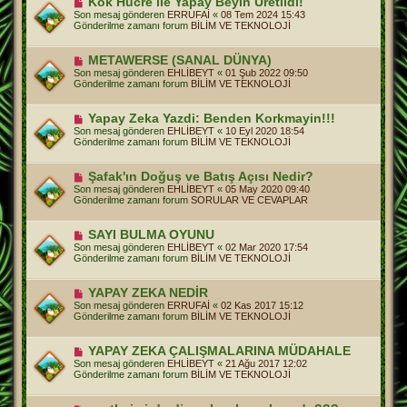
Kök Hücre ile Yapay Beyin Üretildi!
s
e
Son mesaj gönderen
ERRUFAİ
«
08 Tem 2024 15:43
a
n
Gönderilme zamanı forum
BİLİM VE TEKNOLOJİ
j
i
m
e
Y
METAWERSE (SANAL DÜNYA)
s
e
Son mesaj gönderen
EHLİBEYT
«
01 Şub 2022 09:50
a
n
Gönderilme zamanı forum
BİLİM VE TEKNOLOJİ
j
i
m
e
Y
Yapay Zeka Yazdi: Benden Korkmayin!!!
s
e
Son mesaj gönderen
EHLİBEYT
«
10 Eyl 2020 18:54
a
n
Gönderilme zamanı forum
BİLİM VE TEKNOLOJİ
j
i
m
e
Y
Şafak'ın Doğuş ve Batış Açısı Nedir?
s
e
Son mesaj gönderen
EHLİBEYT
«
05 May 2020 09:40
a
n
Gönderilme zamanı forum
SORULAR VE CEVAPLAR
j
i
m
e
Y
SAYI BULMA OYUNU
s
e
Son mesaj gönderen
EHLİBEYT
«
02 Mar 2020 17:54
a
n
Gönderilme zamanı forum
BİLİM VE TEKNOLOJİ
j
i
m
e
Y
YAPAY ZEKA NEDİR
s
e
Son mesaj gönderen
ERRUFAİ
«
02 Kas 2017 15:12
a
n
Gönderilme zamanı forum
BİLİM VE TEKNOLOJİ
j
i
m
e
Y
YAPAY ZEKA ÇALIŞMALARINA MÜDAHALE
s
e
Son mesaj gönderen
EHLİBEYT
«
21 Ağu 2017 12:02
a
n
Gönderilme zamanı forum
BİLİM VE TEKNOLOJİ
j
i
m
e
Y