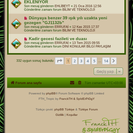
a
EKLENİYOR
n
j
Son mesaj gönderen
EHLİBEYT
«
21 Oca 2016 12:56
i
Gönderilme zamanı forum
BİLİM VE TEKNOLOJİ
m
e
Y
Dünyaya benzer 39 ışık yılı uzakta yeni
s
e
a
gezegen "GJ1132b"
n
j
Son mesaj gönderen
ERRUFAİ
«
12 Kas 2015 17:37
i
Gönderilme zamanı forum
BİLİM VE TEKNOLOJİ
m
e
Y
Kadir gecesi fazileti ve duası
s
e
a
Son mesaj gönderen
ERRUFAİ
«
13 Tem 2015 09:55
n
j
Gönderilme zamanı forum
DİNİ KONULAR BİLGİ PAYLAŞIM
i
m
e
s
1
. sayfa (Toplam
14
sayfa)
1
2
3
4
5
14
Sonraki
332 uygun sonuç bulundu
…
a
j
Geçiş yap
Forum ana sayfa
Tüm zamanlar
UTC+03:00
Powered by
phpBB
® Forum Software © phpBB Limited
FTH_Tropic by
FranckTH
& SpIdErPiGgY
Türkçe çeviri:
phpBB Türkiye
&
Türkiye Forum
Gizlilik
|
Koşullar