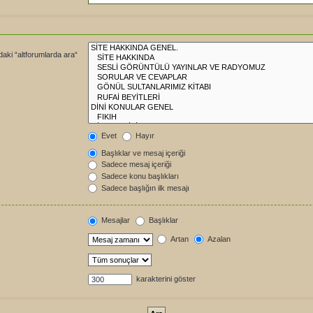
aki “altforumlarda ara“
Evet
Hayır
Başlıklar ve mesaj içeriği
Sadece mesaj içeriği
Sadece konu başlıkları
Sadece başlığın ilk mesajı
Mesajlar
Başlıklar
Artan
Azalan
karakterini göster