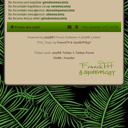
Bu foruma yeni başlıklar
gönderemezsiniz
Bu forumdaki başlıklara cevap
veremezsiniz
Bu forumdaki mesajlarınızı
düzenleyemezsiniz
Bu forumdaki mesajlarınızı
silemezsiniz
Bu foruma dosya ekleri
gönderemezsiniz
Forum ana sayfa
Tüm zamanlar
UTC+03:00
Powered by
phpBB
® Forum Software © phpBB Limited
FTH_Tropic by
FranckTH
& SpIdErPiGgY
Türkçe çeviri:
phpBB Türkiye
&
Türkiye Forum
Gizlilik
|
Koşullar