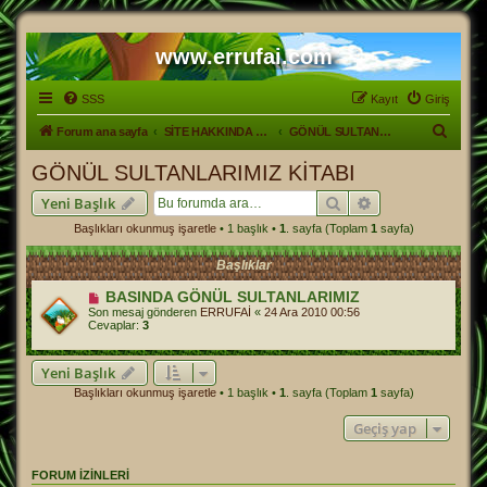
www.errufai.com
SSS
Kayıt
Giriş
A
Forum ana sayfa
SİTE HAKKINDA GENEL.
GÖNÜL SULTANLARIMIZ KİTABI
r
GÖNÜL SULTANLARIMIZ KİTABI
a
Ara
Gelişmiş arama
Yeni Başlık
Başlıkları okunmuş işaretle
• 1 başlık •
1
. sayfa (Toplam
1
sayfa)
Başlıklar
BASINDA GÖNÜL SULTANLARIMIZ
Son mesaj gönderen
ERRUFAİ
«
24 Ara 2010 00:56
Cevaplar:
3
Yeni Başlık
Başlıkları okunmuş işaretle
• 1 başlık •
1
. sayfa (Toplam
1
sayfa)
Geçiş yap
FORUM IZINLERI