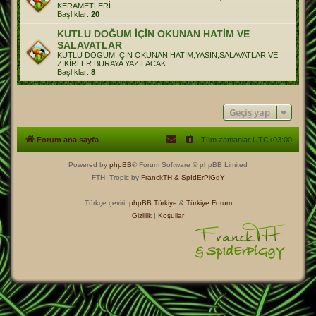
KERAMETLERİ
Başlıklar:
20
KUTLU DOĞUM İÇİN OKUNAN HATİM VE
SALAVATLAR
KUTLU DOGUM İÇİN OKUNAN HATİM,YASIN,SALAVATLAR VE
ZİKİRLER BURAYA YAZILACAK
Başlıklar:
8
Geçiş yap
Forum ana sayfa
Tüm zamanlar
UTC+03:00
Powered by
phpBB
® Forum Software © phpBB Limited
FTH_Tropic by
FranckTH
& SpIdErPiGgY
Türkçe çeviri:
phpBB Türkiye
&
Türkiye Forum
Gizlilik
|
Koşullar