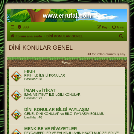
www.errufai.com
SSS
Kayıt
Giriş
A
Forum ana sayfa
DİNİ KONULAR GENEL
r
DİNİ KONULAR GENEL
a
Alt forumları okunmuş say
Forum
FIKIH
FIKIH İLE İLGİLİ KONULAR
Başlıklar:
38
İMAN ve İTİKAT
İMAN VE İTİKAT İLE İLGİLİ KONULAR
Başlıklar:
22
DİNİ KONULAR BİLGİ PAYLAŞIM
GENEL DİNİ KONULAR ve BİLGİ PAYLAŞIM BÖLÜMÜ
Başlıklar:
40
MENKIBE VE RİVAYETLER
PEYGAMBERLER VE EVLİYAULLAHIN HAYATI,MUCİZELERİ VE