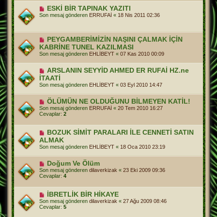
ESKİ BİR TAPINAK YAZITI
Son mesaj gönderen
ERRUFAİ
«
18 Nis 2011 02:36
PEYGAMBERİMİZİN NAŞINI ÇALMAK İÇİN
KABRİNE TUNEL KAZILMASI
Son mesaj gönderen
EHLİBEYT
«
07 Kas 2010 00:09
ARSLANIN SEYYİD AHMED ER RUFAİ HZ.ne
İTAATİ
Son mesaj gönderen
EHLİBEYT
«
03 Eyl 2010 14:47
ÖLÜMÜN NE OLDUĞUNU BİLMEYEN KATİL!
Son mesaj gönderen
ERRUFAİ
«
20 Tem 2010 16:27
Cevaplar:
2
BOZUK SİMİT PARALARI İLE CENNETİ SATIN
ALMAK
Son mesaj gönderen
EHLİBEYT
«
18 Oca 2010 23:19
Doğum Ve Ölüm
Son mesaj gönderen
dilaverkizak
«
23 Eki 2009 09:36
Cevaplar:
4
İBRETLİK BİR HİKAYE
Son mesaj gönderen
dilaverkizak
«
27 Ağu 2009 08:46
Cevaplar:
5