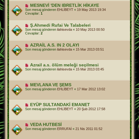
MESNEVİ 'DEN IBRETLİK HİKAYE
Son mesaj gönderen
EHLİBEYT
«
19 May 2013 19:34
Cevaplar:
1
Ş.Ahmedi Rufai Ve Talabeleri
Son mesaj gönderen
ilahisevda
«
10 May 2013 00:50
Cevaplar:
2
AZRAİL A.S. IN 2 OLAYI
Son mesaj gönderen
ilahisevda
«
15 Mar 2013 03:51
Azrail a.s. ölüm meleği seçilmesi
Son mesaj gönderen
ilahisevda
«
15 Mar 2013 03:45
MEVLANA VE ŞEMS
Son mesaj gönderen
EHLİBEYT
«
17 Mar 2012 13:02
EYÜP SULTANDAKİ EMANET
Son mesaj gönderen
EHLİBEYT
«
20 Şub 2012 17:58
VEDA HUTBESİ
Son mesaj gönderen
ERRUFAİ
«
21 Nis 2011 01:52