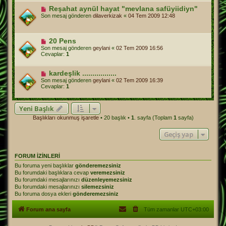
Reşahat aynül hayat "mevlana safüyiidiyn"
Son mesaj gönderen
dilaverkizak
«
04 Tem 2009 12:48
20 Pens
Son mesaj gönderen
geylani
«
02 Tem 2009 16:56
Cevaplar:
1
kardeşlik .................
Son mesaj gönderen
geylani
«
02 Tem 2009 16:39
Cevaplar:
1
Yeni Başlık
Başlıkları okunmuş işaretle
• 20 başlık •
1
. sayfa (Toplam
1
sayfa)
Geçiş yap
FORUM IZINLERI
Bu foruma yeni başlıklar
gönderemezsiniz
Bu forumdaki başlıklara cevap
veremezsiniz
Bu forumdaki mesajlarınızı
düzenleyemezsiniz
Bu forumdaki mesajlarınızı
silemezsiniz
Bu foruma dosya ekleri
gönderemezsiniz
Forum ana sayfa
Tüm zamanlar
UTC+03:00