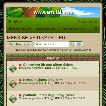
www.errufai.com
SSS
Kayıt
Giriş
A
Forum ana sayfa
DİNİ KONULAR GENEL
MENKIBE VE RİVAYETLER
r
MENKIBE VE RİVAYETLER
a
Ara
Gelişmiş arama
Yeni Başlık
Başlıkları okunmuş işaretle
• 20 başlık •
1
. sayfa (Toplam
1
sayfa)
Başlıklar
Osmanlıya bir asır süren özlem
Son mesaj gönderen
ERRUFAİ
«
31 Ara 2013 16:53
Hızır Olduğunu Söylerim
Son mesaj gönderen
BEDİR_SAMED
«
21 Ara 2013 17:00
yolumuz korku deyil sevgi yoludur.
Son mesaj gönderen
BEDİR_SAMED
«
20 Ara 2013 16:59