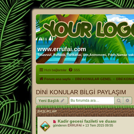
www.errufai.com
Tasavvuf, Rufailik, Tarikatlar, ilim,Astronomi, Fıkıh,Namaz vakit
Hızlı bağlantılar
SSS
Forum ana sayfa
DİNİ KONULAR GENEL
DİNİ KONU
DİNİ KONULAR BİLGİ PAYLAŞIM
Ara
Ge
Yeni Başlık
BAŞLIKLAR
Kadir gecesi fazileti ve duası
gönderen
ERRUFAİ
»
13 Tem 2015 09:55