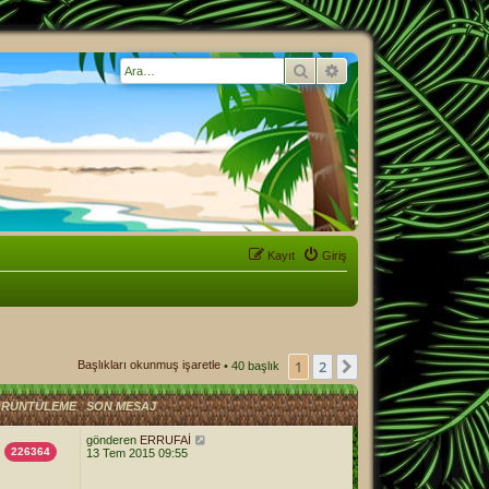
Ara
Gelişmiş arama
Kayıt
Giriş
1
2
Sonraki
Başlıkları okunmuş işaretle
• 40 başlık
RÜNTÜLEME
SON MESAJ
gönderen
ERRUFAİ
226364
13 Tem 2015 09:55