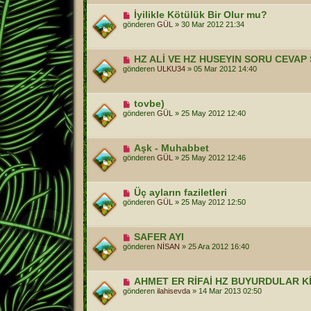
İyilikle Kötülük Bir Olur mu?
gönderen
GÜL
»
30 Mar 2012 21:34
HZ ALİ VE HZ HUSEYIN SORU CEVA
gönderen
ULKU34
»
05 Mar 2012 14:40
tovbe)
gönderen
GÜL
»
25 May 2012 12:40
Aşk - Muhabbet
gönderen
GÜL
»
25 May 2012 12:46
Üç ayların faziletleri
gönderen
GÜL
»
25 May 2012 12:50
SAFER AYI
gönderen
NİSAN
»
25 Ara 2012 16:40
AHMET ER RİFAİ HZ BUYURDULAR Kİ
gönderen
ilahisevda
»
14 Mar 2013 02:50