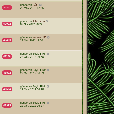
gönderen
GÜL
44857
25 May 2012 12:35
gönderen
ilahisevda
50962
02 Nis 2012 20:24
gönderen
samsun.55
45490
27 Mar 2012 11:30
gönderen
Soylu Fikir
41186
22 Oca 2012 06:50
gönderen
Soylu Fikir
41882
22 Oca 2012 06:39
gönderen
Soylu Fikir
40564
22 Oca 2012 06:28
gönderen
Soylu Fikir
41325
22 Oca 2012 06:27