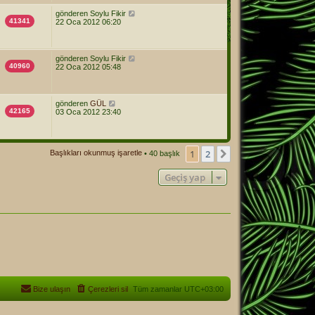
gönderen
Soylu Fikir
41341
22 Oca 2012 06:20
gönderen
Soylu Fikir
40960
22 Oca 2012 05:48
gönderen
GÜL
42165
03 Oca 2012 23:40
1
2
Sonraki
Başlıkları okunmuş işaretle
• 40 başlık
Geçiş yap
Bize ulaşın
Çerezleri sil
Tüm zamanlar
UTC+03:00