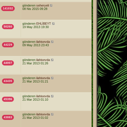
gönderen
seheryeli
141032
08 Nis 2015 09:28
gönderen
EHLİBEYT
50260
19 May 2013 19:30
gönderen
ilahisevda
44229
09 May 2013 23:43
gönderen
ilahisevda
44007
21 Mar 2013 01:26
gönderen
ilahisevda
43435
21 Mar 2013 01:21
gönderen
ilahisevda
45396
21 Mar 2013 01:10
gönderen
ilahisevda
43883
21 Mar 2013 01:02