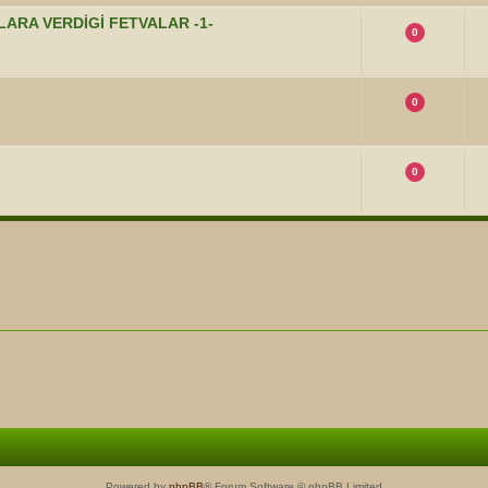
ULARA VERDİGİ FETVALAR -1-
0
0
0
Powered by
phpBB
® Forum Software © phpBB Limited