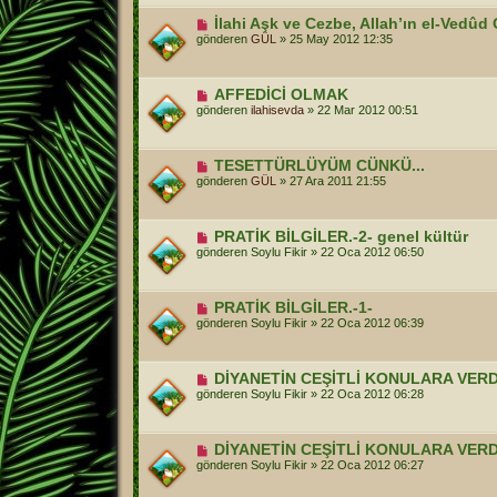
İlahi Aşk ve Cezbe, Allah’ın el-Vedûd 
gönderen
GÜL
»
25 May 2012 12:35
AFFEDİCİ OLMAK
gönderen
ilahisevda
»
22 Mar 2012 00:51
TESETTÜRLÜYÜM CÜNKÜ...
gönderen
GÜL
»
27 Ara 2011 21:55
PRATİK BİLGİLER.-2- genel kültür
gönderen
Soylu Fikir
»
22 Oca 2012 06:50
PRATİK BİLGİLER.-1-
gönderen
Soylu Fikir
»
22 Oca 2012 06:39
DİYANETİN CEŞİTLİ KONULARA VERDİ
gönderen
Soylu Fikir
»
22 Oca 2012 06:28
DİYANETİN CEŞİTLİ KONULARA VERD
gönderen
Soylu Fikir
»
22 Oca 2012 06:27