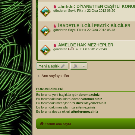
alıntıdır: DİYANETTEN CEŞİTLİ KON
gönderen
Soylu Fikir
»
22 Oca 2012 06:20
İBADETLE İLGİLİ PRATİK BİLGİLER
gönderen
Soylu Fikir
»
22 Oca 2012 05:48
AMELDE HAK MEZHEPLER
gönderen
GÜL
»
03 Oca 2012 23:40
Yeni Başlık
Ana sayfaya dön
FORUM IZINLERI
Bu foruma yeni başlıklar
gönderemezsiniz
Bu forumdaki başlıklara cevap
veremezsiniz
Bu forumdaki mesajlarınızı
düzenleyemezsiniz
Bu forumdaki mesajlarınızı
silemezsiniz
Bu foruma dosya ekleri
gönderemezsiniz
Forum ana sayfa