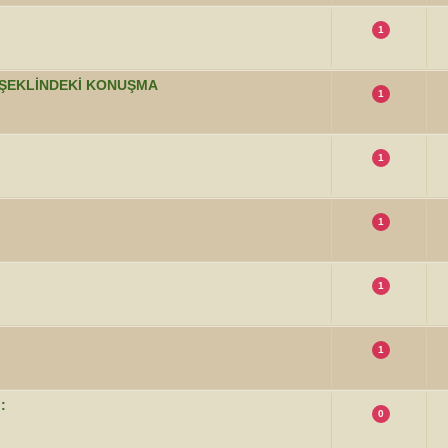
1
P ŞEKLİNDEKİ KONUŞMA
1
1
1
1
1
:
0