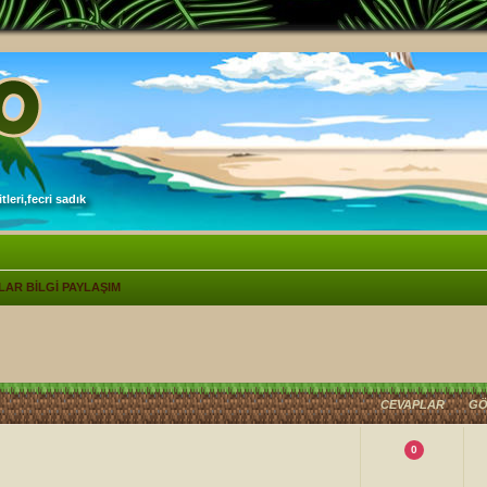
leri,fecri sadık
LAR BİLGİ PAYLAŞIM
lişmiş arama
CEVAPLAR
GÖ
0