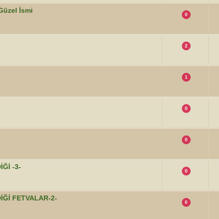
Güzel İsmi
0
2
1
0
0
Ğİ -3-
0
İĞİ FETVALAR-2-
0