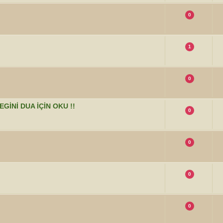
0
1
0
İNİ DUA İÇİN OKU !!
0
0
0
0