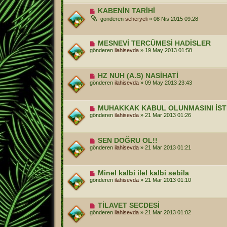
KABENİN TARİHİ
gönderen
seheryeli
»
08 Nis 2015 09:28
MESNEVİ TERCÜMESİ HADİSLER
gönderen
ilahisevda
»
19 May 2013 01:58
HZ NUH (A.S) NASİHATİ
gönderen
ilahisevda
»
09 May 2013 23:43
MUHAKKAK KABUL OLUNMASINI İSTEG
gönderen
ilahisevda
»
21 Mar 2013 01:26
SEN DOĞRU OL!!
gönderen
ilahisevda
»
21 Mar 2013 01:21
Minel kalbi ilel kalbi sebila
gönderen
ilahisevda
»
21 Mar 2013 01:10
TİLAVET SECDESİ
gönderen
ilahisevda
»
21 Mar 2013 01:02