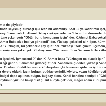
met de şöyledir :
inde seyismiş Yüzbaşı içki içen bir adammış. Saat 12 ye kadar rakı içer
başıyı Sanamerli H. Ahmet Babaya şikayet eder ve "Hacım bu durumdan 
 tane şeker verir "Götür bunu komutanın içsin" der. K.Ahmet Baba şeker
hmet Baba size hediye gönderdi" der. Yüzbaşı şekerleri alır, öper, hürm
a "Yüzbaşım, bu şekerlerle çay için" der. Yüzbaşı "Yok içmem, içersem,
demlemiş ama şeker yok. Yüzbaşısına "Yüzbaşım, Size Sanamerli Hacı Ah
t içsekmi, içmesekmi ?" der. K. Ahmet baba "Yüzbaşım ne olacak için"
kızağı getirin, Sanamere gideceğiz" der. Sanamere giderler, yüzbaşı San
ler. Oradan döndükten sonra Yüzbaşıdan içki tamamen gider ve iyi bir der
derviş olduki; kışın bulgur, buğday verirdik köylere, yazın köylüler geti
elmişki depo açılınca bulgur, buğday alsın. Kendi kendine demişki : "Gid
köylünün yüzüne bakıp "Git gusul al öyle gel" der, meğer adam cünüpmü
iş.