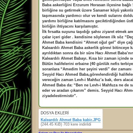
a
m
Baba askerliğini Erzurum Horasan ilçesine bağlı 
ı
birliğine su getirmek üzere Sanamer köyü yakınla
ş
m
taşımasında yardımcı olur ve kendi sularını doldu
e
yardımı birliğine katılmasını geciktirdiğinden üstl
s
a
birliğin ihtiyacını karşılamıştır.
j
İlk fırsatta suyunu taşıdığı şahsı ziyaret etmek 
çalar içeri gider . kendisine söylenen ilk söz “
Ahmet Baba kendisini “Ahmet oğul gel” diye çağır
Kaleardılı Ahmet Baba askerlik görevi bitinceye k
ayrıldıktan sonra da bir süre Hacı Ahmet Baba’nın
Kaleardılı Ahmet Babayı. Kısa bir zaman içinde s
Bütün halifelerini erbaine (40 günlük nefis terb
soranlara “Amedim her şeyini verdi” der zamanı g
Seyyid Hacı Ahmed Baba,görevlendirdiği halifel
vereceğin zaman Levh-i Mahfuz’a bak, ders alacak 
Ahmed Baba da: “Ben ne Levh-i Mahfuza ne de sa
eder ve aradan çıkarım” demis. Seyyid Hacı Ah
ziyadelestirmistir”.
DOSYA EKLERI
Kaleardılı Ahmet Baba kabir.JPG
(244.45 KiB) 703 kere indirildi
Selam ve Dua ile Hoşçakalın