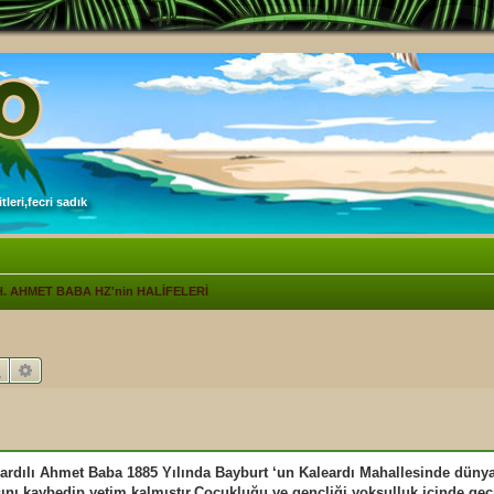
leri,fecri sadık
H. AHMET BABA HZ'nin HALİFELERİ
Ara
Gelişmiş arama
 ardılı Ahmet Baba 1885 Yılında Bayburt ‘un Kaleardı Mahallesinde düny
ını kaybedip yetim kalmıştır.Çocukluğu ve gençliği yoksulluk içinde geç