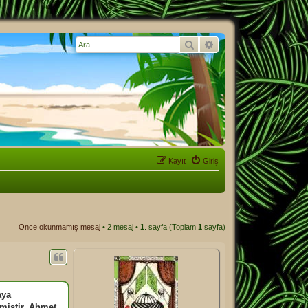
Ara
Gelişmiş arama
Kayıt
Giriş
Önce okunmamış mesaj
• 2 mesaj •
1
. sayfa (Toplam
1
sayfa)
aya
miştir. Ahmet