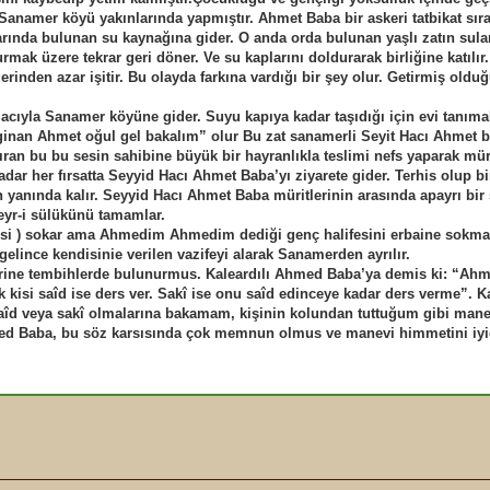
Sanamer köyü yakınlarında yapmıştır. Ahmet Baba bir askeri tatbikat sır
rında bulunan su kaynağına gider. O anda orda bulunan yaşlı zatın sular
rmak üzere tekrar geri döner. Ve su kaplarını doldurarak birliğine katılır
erinden azar işitir. Bu olayda farkına vardığı bir şey olur. Getirmiş olduğ
amacıyla Sanamer köyüne gider. Suyu kapıya kadar taşıdığı için evi tanıma
Deginan Ahmet oğul gel bakalım” olur Bu zat sanamerli Seyit Hacı Ahmet b
an bu bu sesin sahibine büyük bir hayranlıkla teslimi nefs yaparak mür
adar her fırsatta Seyyid Hacı Ahmet Baba’yı ziyarete gider. Terhis olup bi
 yanında kalır. Seyyid Hacı Ahmet Baba müritlerinin arasında apayrı bir 
eyr-i sülükünü tamamlar.
iyesi ) sokar ama Ahmedim Ahmedim dediği genç halifesini erbaine sokma
elince kendisinie verilen vazifeyi alarak Sanamerden ayrılır.
erine tembihlerde bulunurmus. Kaleardılı Ahmed Baba’ya demis ki: “Ah
kisi saîd ise ders ver. Sakî ise onu saîd edinceye kadar ders verme”. Ka
îd veya sakî olmalarına bakamam, kişinin kolundan tuttuğum gibi mane
med Baba, bu söz karsısında çok memnun olmus ve manevi himmetini iyi