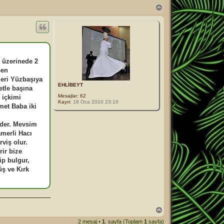
B
a
ş
a
d
ö
n
, üzerinede 2
ben
leri Yüzbaşıya
EHLİBEYT
etle başına
Mesajlar:
62
 içkimi
Kayıt:
18 Oca 2010 23:10
met Baba iki
 der. Mevsim
amerli Hacı
viş olur.
rir bize
ip bulgur,
ş ve Kırk
B
a
2 mesaj •
1
. sayfa (Toplam
1
sayfa)
ş