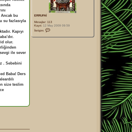
asında
ını
. Ancak bu
ERRUFAİ
u su fazlasıyla
Mesajlar:
113
Kayıt:
12 May 2009 09:59
İ
İletişim:
ktadır. Kapıyı
l
e
aba’dır.
t
id olur.
i
ş
rliğinden
i
sevgi ile sever
m
E
R
z . Sebebini
R
U
F
med Baba! Ders
A
İ
leardılı
n size teslim
ce