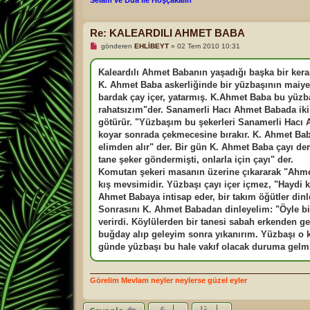
Re: KALEARDILI AHMET BABA
O
gönderen
EHLİBEYT
»
02 Tem 2010 10:31
k
u
n
Kaleardılı Ahmet Babanın yaşadığı başka bir kera
m
K. Ahmet Baba askerliğinde bir yüzbaşının maiyet
a
m
bardak çay içer, yatarmış. K.Ahmet Baba bu yüz
ı
rahatsızım"der. Sanamerli Hacı Ahmet Babada iki
ş
m
götürür. "Yüzbaşım bu şekerleri Sanamerli Hacı A
e
koyar sonrada çekmecesine bırakır. K. Ahmet Bab
s
a
elimden alır" der. Bir gün K. Ahmet Baba çayı 
j
tane şeker göndermişti, onlarla için çayı" der.
Komutan şekeri masanın üzerine çıkararak "Ahme
kış mevsimidir. Yüzbaşı çayı içer içmez, "Haydi 
Ahmet Babaya intisap eder, bir takım öğütler din
Sonrasını K. Ahmet Babadan dinleyelim: "Öyle bir 
verirdi. Köylülerden bir tanesi sabah erkenden g
buğday alıp geleyim sonra yıkanırım. Yüzbaşı o 
günde yüzbaşı bu hale vakıf olacak duruma gelm
Görelim Mevlam neyler neylerse güzel eyler