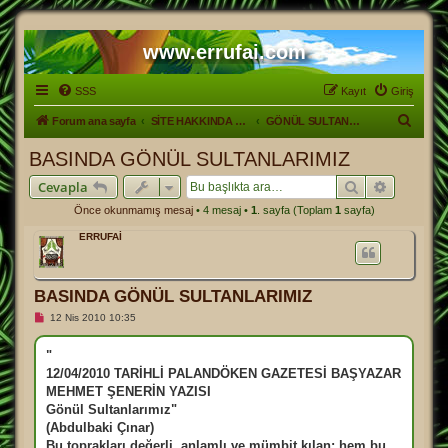
www.errufai.com
SSS
Kayıt
Giriş
A
Forum ana sayfa
SİTE HAKKINDA GENEL.
GÖNÜL SULTANLARIMIZ KİTABI
r
BASINDA GÖNÜL SULTANLARIMIZ
a
Ara
Gelişmiş
Cevapla
Önce okunmamış mesaj
• 4 mesaj •
1
. sayfa (Toplam
1
sayfa)
ERRUFAİ
BASINDA GÖNÜL SULTANLARIMIZ
O
12 Nis 2010 10:35
k
u
n
"
m
12/04/2010 TARİHLİ PALANDÖKEN GAZETESİ BAŞYAZAR
a
m
MEHMET ŞENERİN YAZISI
ı
Gönül Sultanlarımız"
ş
m
(Abdulbaki Çınar)
e
Bu toprakları değerli, anlamlı ve mümbit kılan; hem bu