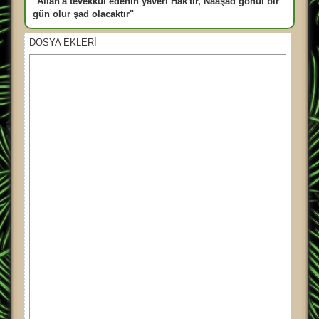
"Allah'a tevekkül edenin yaveri Hak'tır, Naaşad gönül bir
gün olur şad olacaktır"
DOSYA EKLERI