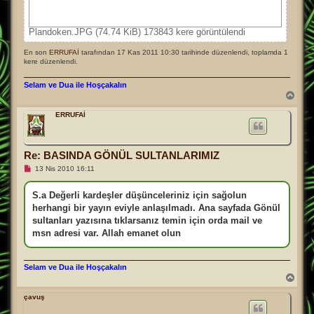
Plandoken.JPG (74.74 KiB) 173843 kere görüntülendi
En son
ERRUFAİ
tarafından 17 Kas 2011 10:30 tarihinde düzenlendi, toplamda 1
kere düzenlendi.
Selam ve Dua ile Hoşçakalın
B
a
ş
ERRUFAİ
a
d
ö
n
Re: BASINDA GÖNÜL SULTANLARIMIZ
O
13 Nis 2010 16:11
k
u
n
S.a Değerli kardeşler düşünceleriniz için sağolun
m
herhangi bir yayın eviyle anlaşılmadı. Ana sayfada Gönül
a
m
sultanları yazısına tıklarsanız temin için orda mail ve
ı
msn adresi var. Allah emanet olun
ş
m
e
s
Selam ve Dua ile Hoşçakalın
a
B
j
a
ş
çavuş
a