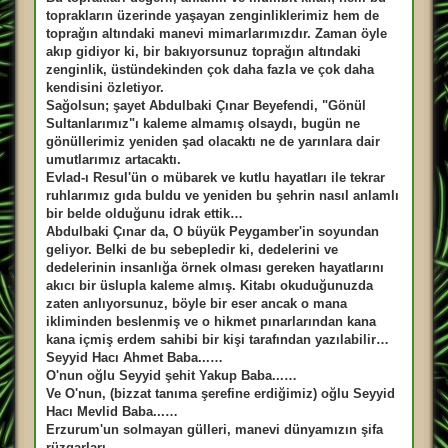
s
a
toprakların üzerinde yaşayan zenginliklerimiz hem de
j
toprağın altındaki manevi mimarlarımızdır. Zaman öyle
akıp gidiyor ki, bir bakıyorsunuz toprağın altındaki
zenginlik, üstündekinden çok daha fazla ve çok daha
kendisini özletiyor.
Sağolsun; şayet Abdulbaki Çınar Beyefendi, "Gönül
Sultanlarımız"ı kaleme almamış olsaydı, bugün ne
gönüllerimiz yeniden şad olacaktı ne de yarınlara dair
umutlarımız artacaktı.
Evlad-ı Resul'ün o mübarek ve kutlu hayatları ile tekrar
ruhlarımız gıda buldu ve yeniden bu şehrin nasıl anlamlı
bir belde olduğunu idrak ettik…
Abdulbaki Çınar da, O büyük Peygamber'in soyundan
geliyor. Belki de bu sebepledir ki, dedelerini ve
dedelerinin insanlığa örnek olması gereken hayatlarını
akıcı bir üslupla kaleme almış. Kitabı okuduğunuzda
zaten anlıyorsunuz, böyle bir eser ancak o mana
ikliminden beslenmiş ve o hikmet pınarlarından kana
kana içmiş erdem sahibi bir kişi tarafından yazılabilir…
Seyyid Hacı Ahmet Baba...…
O'nun oğlu Seyyid şehit Yakup Baba...…
Ve O'nun, (bizzat tanıma şerefine erdiğimiz) oğlu Seyyid
Hacı Mevlid Baba...…
Erzurum'un solmayan gülleri, manevi dünyamızın şifa
rüzgarları…