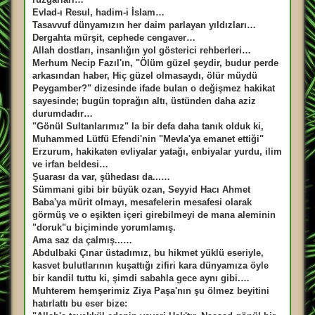
Evlad-ı Resul, hadim-i İslam…
Tasavvuf dünyamızın her daim parlayan yıldızları…
Dergahta mürşit, cephede cengaver…
Allah dostları, insanlığın yol gösterici rehberleri…
Merhum Necip Fazıl'ın, "Ölüm güzel şeydir, budur perde
arkasından haber, Hiç güzel olmasaydı, ölür müydü
Peygamber?" dizesinde ifade bulan o değişmez hakikat
sayesinde; bugün toprağın altı, üstünden daha aziz
durumdadır…
"Gönül Sultanlarımız" la bir defa daha tanık olduk ki,
Muhammed Lütfü Efendi'nin "Mevla'ya emanet ettiği"
Erzurum, hakikaten evliyalar yatağı, enbiyalar yurdu, ilim
ve irfan beldesi…
Şuarası da var, şühedası da...…
Sümmani gibi bir büyük ozan, Seyyid Hacı Ahmet
Baba'ya mürit olmayı, mesafelerin mesafesi olarak
görmüş ve o eşikten içeri girebilmeyi de mana aleminin
"doruk"u biçiminde yorumlamış.
Ama saz da çalmış...…
Abdulbaki Çınar üstadımız, bu hikmet yüklü eseriyle,
kasvet bulutlarının kuşattığı zifiri kara dünyamıza öyle
bir kandil tuttu ki, şimdi sabahla gece aynı gibi.…
Muhterem hemşerimiz Ziya Paşa'nın şu ölmez beyitini
hatırlattı bu eser bize: