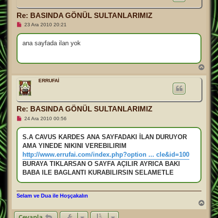
d
ö
Re: BASINDA GÖNÜL SULTANLARIMIZ
n
O
23 Ara 2010 20:21
k
u
n
ana sayfada ilan yok
m
a
m
ı
B
ş
a
m
ş
ERRUFAİ
e
a
s
d
a
j
ö
n
Re: BASINDA GÖNÜL SULTANLARIMIZ
O
24 Ara 2010 00:56
k
u
n
S.A CAVUS KARDES ANA SAYFADAKI İLAN DURUYOR
m
AMA YINEDE NIKINI VEREBILIRIM
a
m
http://www.errufai.com/index.php?option ... cle&id=100
ı
BURAYA TIKLARSAN O SAYFA AÇILIR AYRICA BAKI
ş
m
BABA ILE BAGLANTI KURABILIRSIN SELAMETLE
e
s
a
j
Selam ve Dua ile Hoşçakalın
B
a
Cevapla
ş