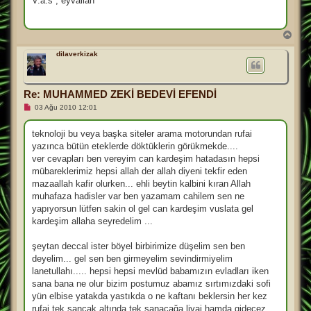
V.a.s , eyvallah
m
a
m
ı
B
ş
a
m
ş
dilaverkizak
e
a
s
d
a
j
ö
n
Re: MUHAMMED ZEKİ BEDEVİ EFENDİ
O
03 Ağu 2010 12:01
k
u
n
teknoloji bu veya başka siteler arama motorundan rufai
m
yazınca bütün eteklerde döktüklerin görükmekde....
a
m
ver cevapları ben vereyim can kardeşim hatadasın hepsi
ı
mübareklerimiz hepsi allah der allah diyeni tekfir eden
ş
m
mazaallah kafir olurken... ehli beytin kalbini kıran Allah
e
muhafaza hadisler var ben yazamam cahilem sen ne
s
a
yapıyorsun lütfen sakin ol gel can kardeşim vuslata gel
j
kardeşim allaha seyredelim ...
şeytan deccal ister böyel birbirimize düşelim sen ben
deyelim... gel sen ben girmeyelim sevindirmiyelim
lanetullahı..... hepsi hepsi mevlüd babamızın evladları iken
sana bana ne olur bizim postumuz abamız sırtımızdaki sofi
yün elbise yatakda yastıkda o ne kaftanı beklersin her kez
rufai tek sancak altında tek sanacağa livai hamda gidecez