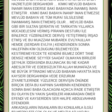
HAZRETLERİ DERGAHIDIR … KİMKİ MEVLÜD BABAYA
İNANIR İMAN EDERSE BAKİ BABAYADA İNANMIŞ İMAN
ETMİŞTİR . KİMKİ BAKİ BABAYA İNANIP İMAN ETMEZSE
MEVLÜD BABAYA VE TÜM RUFAİ SİLSİLESİNE
İNANMAMIŞ İMAN ETMEMİŞ OLUR… MEVLÜD BABA
GİBİ BİR SULTAN ŞERİATIN VE TARİKATIN YILLARCA
MÜCADELESİNİ VERMİŞ PİRANIN DESTURU İLE
BİNLERCE YÜZBİNLERCE DERVİŞ YETİŞTİRMİŞ İRŞAD
ETMİŞ VE BU MUAZZAM MUBAREK EVLİYAULLAH
HEMDE (SERDARI EVLİYA ) KENDİSİNDEN SONRA
HALEFİNİN KİM OLDUGUNU BİLEMEYECEK
KESTİREMEYECEK’TE KENDİNİ BİLMEZ DÖRT TANE
DENSİZ HEMDE SEYYİDİ SAADAT OLMAYAN BİRİLERİ
ŞEYHLİK İDDİASINDA BULUNACAK BU NE KADAR
ABESLİKTİR VE EDEBSİZLİKTİR ALLAH MUHAFAZA VE
NE BÜYÜK İFTİRADIKİ MEVLÜD BABANIN HAYATTA İKEN
KAYSERİ DERGAHINDA VEDE ERZURUM
ZİYARETLERİNDE YÜZLERCE DERVİŞİN ÖNÜNDE
BİRÇOK DEFA BU KAPININ SAHİBİNİN KENDİNDEN
SONRA BAKİ BABA OLACAGINI AÇIKCA İFADE ETMİŞTİR
BU OLAYIN EN YAKIN ŞAHİDLERİ ANKARADAN ÖMER
EFENDİ VE KAYSERİDEN SER HALİFE ABDULVAHHAB
EFENDİDİR.
ARKADAŞLARIN İNSANLARIN BU KONULARLA İLGİLİ