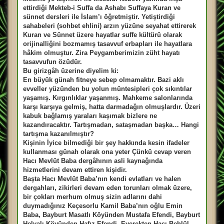
s
a
ettirdiği Mekteb-i Suffa da Ashabı Suffaya Kuran ve
j
sünnet dersleri ile İslam’ı öğretmiştir. Yetiştirdiği
sahabeleri (sohbet ehlini) arzın yüzüne seyahat ettirerek
Kuran ve Sünnet üzere hayatlar suffe kültürü olarak
orijinalliğini bozmamış tasavvuf erbapları ile hayatlara
hâkim olmuştur. Zira Peygamberimizin züht hayatı
tasavvufun özüdür.
Bu girizgâh üzerine diyelim ki:
En büyük günah fitneye sebep olmamaktır. Bazi aklı
evveller yüzünden bu yolun müntesipleri çok sıkıntılar
yaşamış. Kırgınlıklar yaşanmış. Mahkeme salonlarında
karşı karşıya gelmiş, hatta darmadağın olmuşlardır. Üzeri
kabuk bağlamış yaraları kaşımak bizlere ne
kazandıracaktır. Tartışmadan, sataşmadan başka… Hangi
tartışma kazanılmıştır?
Kişinin İyice bilmediği bir şey hakkında kesin ifadeler
kullanması günah olarak ona yeter Çünkü cevap veren
Hacı Mevlüt Baba dergâhının asli kaynağında
hizmetlerini devam ettiren kişidir.
Başta Hacı Mevlüt Baba’nın kendi evlatları ve halen
dergahları, zikirleri devam eden torunları olmak üzere,
bir çokları merhum olmuş sizin adlarını dahi
duymadığınız Keçesorlu Kamil Baba’nın oğlu Emin
Baba, Bayburt Masatlı Köyünden Mustafa Efendi, Bayburt
Helvalı Köyünden Hafız Efendi, Everekten Hacı Behlül