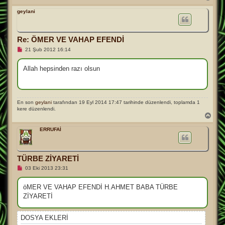
a
ş
geylani
a
d
ö
Re: ÖMER VE VAHAP EFENDİ
n
O
21 Şub 2012 16:14
k
u
n
Allah hepsinden razı olsun
m
a
m
ı
ş
En son
geylani
tarafından 19 Eyl 2014 17:47 tarihinde düzenlendi, toplamda 1
m
kere düzenlendi.
e
B
s
a
a
j
ş
ERRUFAİ
a
d
ö
n
TÜRBE ZİYARETİ
O
03 Eki 2013 23:31
k
u
n
öMER VE VAHAP EFENDİ H.AHMET BABA TÜRBE
m
ZİYARETİ
a
m
ı
ş
DOSYA EKLERI
m