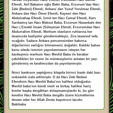
Efendi, Arif Babanın oğlu Bekir Baba, Erzurum’dan Hacı
Zeki (Bedevi) Efendi, Ankara’ dan Yusuf Yorulmaz Efendi,
Ankara dan Hacı Ömer Efendi, Kayseri den Hacı
Abdulvahap Efendi, İzmit ten Hacı Cemal Efendi, Kars
Sarıkamış tan Hacı Maksut Baba, Erzurum Hasankale den
Hacı ( Emekli İmam )Süleyman Efendi, Erzurumdan Hacı
Abdurrahim Efendi, Merhum olanların ruhlarına her
duamızda hediyeler göndermekteyiz. Zira tasavvuf vefa
ocağıdır. Sadece Ankara penceresinden bakınca
diğerlerinin varlığını bilmemeniz doğaldır. Kaldıki bahse
konu sitede isminin yayınlanmasını isteyen her
kardeşimiz merhum Hacı Mevlüt Baba ile beraber
çekildikleri bir resim ile müntesiplerini anlatan bir yazı
göndermiş ve tarafımızdan da yayınlanmıştır.
İkinci baskısını yaptığımız kitapda birinci baskı daki bazı
noksanlık izale edilmiştir. O da Hacı Zeki Bedevi
Efendinin Hacı Mevlüt Baba’nın halifesi olduğudur.
Mevlüt baba’nın kendi nesli ve birkaç halifesi hariç
kimler başka dergâhları dolaşmamışlardır ki, bu gün
kendini Hacı Mevlüt Baba dergâhı üzere hizmetlerine
devam eder her Allah Dostu başımızın tacıdır.
Bakibaba