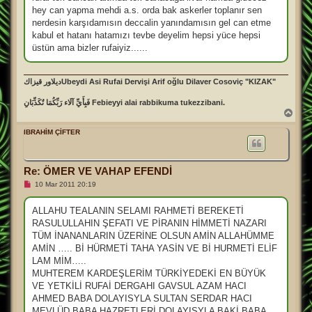
hey can yapma mehdi a.s. orda bak askerler toplanır sen
nerdesin karşıdamısın deccalin yanındamısın gel can etme
kabul et hatanı hatamızı tevbe deyelim hepsi yüce hepsi
üstün ama bizler rufaiyiz......
ديلاور قيزاكUbeydi Asi Rufai Dervişi Arif oğlu Dilaver Cosoviç "KIZAK"
فَبِأَيِّ آلَاء رَبِّكُمَا تُكَذِّبَانِ Febieyyi alai rabbikuma tukezzibani.
B
a
ş
İBRAHİM ÇİFTER
a
d
ö
Re: ÖMER VE VAHAP EFENDİ
n
O
10 Mar 2011 20:19
k
u
n
ALLAHU TEALANIN SELAMI RAHMETİ BEREKETİ
m
RASULULLAHIN ŞEFATI VE PİRANIN HİMMETİ NAZARI
a
m
TÜM İNANANLARIN ÜZERİNE OLSUN AMİN ALLAHÜMME
ı
AMİN ….. Bİ HÜRMETİ TAHA YASİN VE Bİ HURMETİ ELİF
ş
m
LAM MİM…..
e
MUHTEREM KARDEŞLERİM TÜRKİYEDEKİ EN BÜYÜK
s
a
VE YETKİLİ RUFAİ DERGAHI GAVSUL AZAM HACI
j
AHMED BABA DOLAYISYLA SULTAN SERDAR HACI
MEVLÜD BABA HAZRETLERİ DOLAYISYLA BAKİ BABA