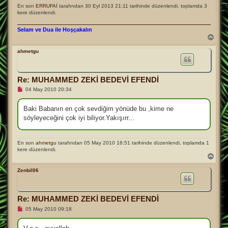
En son
ERRUFAİ
tarafından 30 Eyl 2013 21:11 tarihinde düzenlendi, toplamda 3
kere düzenlendi.
Selam ve Dua ile Hoşçakalın
B
a
ş
ahmetgu
a
d
ö
Re: MUHAMMED ZEKİ BEDEVİ EFENDİ
n
O
04 May 2010 20:34
k
u
n
Baki Babanın en çok sevdiğim yönüde bu ,kime ne
m
söyleyeceğini çok iyi biliyor.Yakışırr...
a
m
ı
ş
En son
ahmetgu
tarafından 05 May 2010 16:51 tarihinde düzenlendi, toplamda 1
m
kere düzenlendi.
e
B
s
a
a
j
ş
Zenbil06
a
d
ö
Re: MUHAMMED ZEKİ BEDEVİ EFENDİ
n
O
05 May 2010 09:18
k
u
n