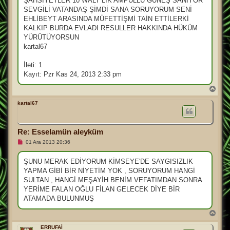
ŞAHSİYETLER 10 WALT LIK AMPULLÜ GÜNEŞ SANIYOR
ı
SEVGİLİ VATANDAŞ ŞİMDİ SANA SORUYORUM SENİ
ş
m
EHLİBEYT ARASINDA MÜFETTİŞMİ TAİN ETTİLERKİ
e
KALKIP BURDA EVLADI RESULLER HAKKINDA HÜKÜM
s
a
YÜRÜTÜYORSUN
j
kartal67
İleti: 1
Kayıt: Pzr Kas 24, 2013 2:33 pm
B
a
ş
kartal67
a
d
ö
Re: Esselamün aleyküm
n
O
01 Ara 2013 20:36
k
u
n
ŞUNU MERAK EDİYORUM KİMSEYE'DE SAYGISIZLIK
m
YAPMA GİBİ BİR NİYETİM YOK , SORUYORUM HANGİ
a
m
SULTAN , HANGİ MEŞAYİH BENİM VEFATIMDAN SONRA
ı
YERİME FALAN OĞLU FİLAN GELECEK DİYE BİR
ş
m
ATAMADA BULUNMUŞ
e
s
B
a
a
j
ş
ERRUFAİ