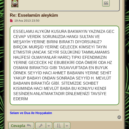
a
d
ö
n
Re: Esselamün aleyküm
O
19 Ara 2013 23:50
k
u
n
ESSELAMU ALYKÜM KUSURA BAKMAYIN YAZINIZA GEC
m
CEVAP VERDİK SORUNUZDA HANGI SULTAN VE
a
m
MEŞAYİH YERINE BIRINI BIRAKTI DIYORSUNUZ?
ı
BIRÇOK MURŞİD YERİNE GELECEK KİMSEYİ TAYIN
ş
m
ETMISTIR (ANCAK SEYRİ SÜLÜKÜNÜ TAMMLAMAMIS
e
HALİFESİ OLMAYANLAR HARİC) TIPKI EFENDIMIZIN
s
a
YERINE GECECEK HZ EBUBEKİRİ ODA ÖMERİ ODA HZ
j
OSMANI BIRAKTIGI GIBI TASAVVUFTADA EN BUYUK
ÖRNEK SEYYİD HACI AHMET BABANIN YERINE SEHİT
YAKUP BABAYI ONDAN SONRADA SEYYİD H. MEVLÜT
BABANIN BIRAKTIĞI GİBİ. SİTEMİZDE SOHBET
KISIMINDA HACI MEVLÜT BABA BU KONUYU KENDİ
SESİNDEN ANLATMAKTADIR DİNLEMENİZİ TAVSİYE
EDERİM
Selam ve Dua ile Hoşçakalın
B
a
Cevapla
ş
a