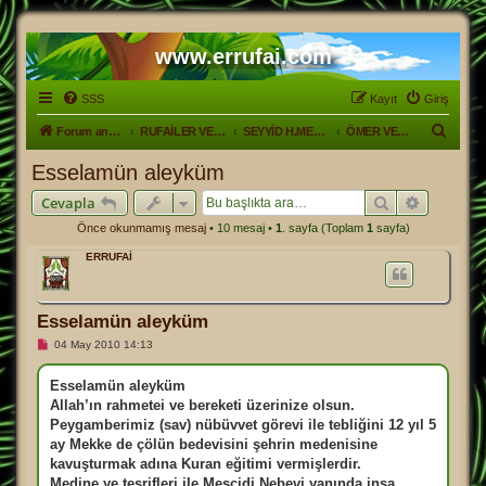
www.errufai.com
SSS
Kayıt
Giriş
A
Forum ana sayfa
RUFAİLER VE HAYATLARI
SEYYİD H.MEVLÜT BABA HZ'nin YETİŞTİRDİĞİ ŞAHSİYETLER
ÖMER VE VAHAP EFNDİ
r
Esselamün aleyküm
a
Ara
Gelişmiş
Cevapla
Önce okunmamış mesaj
• 10 mesaj •
1
. sayfa (Toplam
1
sayfa)
ERRUFAİ
Esselamün aleyküm
O
04 May 2010 14:13
k
u
n
Esselamün aleyküm
m
Allah’ın rahmetei ve bereketi üzerinize olsun.
a
m
Peygamberimiz (sav) nübüvvet görevi ile tebliğini 12 yıl 5
ı
ay Mekke de çölün bedevisini şehrin medenisine
ş
m
kavuşturmak adına Kuran eğitimi vermişlerdir.
e
Medine ye teşrifleri ile Mescidi Nebevi yanında inşa