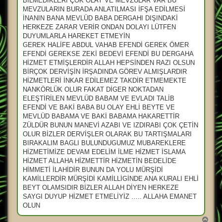
BİLMEDİKLERİ ÇOK OLAY VE MEVZULAR VAR BU
MEVZULARIN BURADA ANLATILMASI İFŞA EDİLMESİ
İNANIN BANA MEVLÜD BABA DERGAHI DIŞINDAKİ
HERKEZE ZARAR VERİR ONDAN DOLAYI LÜTFEN
DUYUMLARLA HAREKET ETMEYİN
GEREK HALİFE ABDUL VAHAB EFENDİ GEREK ÖMER
EFENDİ GEREKSE ZEKİ BEDEVİ EFENDİ BU DERGAHA
HİZMET ETMİŞLERDİR ALLAH HEPSİNDEN RAZI OLSUN
BİRÇOK DERVİŞİN İRŞADINDA GÖREV ALMIŞLARDIR
HİZMETLERİ İNKAR EDİLEMEZ TAKDİR ETMEMEKTE
NANKÖRLÜK OLUR FAKAT DİGER NOKTADAN
ELEŞTİRİLEN MEVLÜD BABAM VE EVLADI TALİB
EFENDİ VE BAKİ BABA BU OLAY EHLİ BEYTE VE
MEVLÜD BABAMA VE BAKİ BABAMA HAKARETTİR
ZÜLDÜR BUNUN MANEVİ AZABI VE IZDIRABI ÇOK ÇETİN
OLUR BİZLER DERVİŞLER OLARAK BU TARTIŞMALARI
BIRAKALIM BAGLI BULUNDUGUMUZ MUBAREKLERE
HİZMETİMİZE DEVAM EDELİM İLME HİZMET İSLAMA
HİZMET ALLAHA HİZMETTİR HİZMETİN BEDELİDE
HİMMETİ İLAHİDİR BUNUN DA YOLU MÜRŞİDİ
KAMİLLERDİR MÜRŞİDİ KAMİLLİGİNDE ANA KURALI EHLİ
BEYT OLAMSIDIR BİZLER ALLAH DİYEN HERKEZE
SAYGI DUYUP HİZMET ETMELİYİZ ….. ALLAHA EMANET
OLUN
B