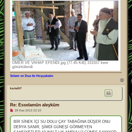
e
s
a
j
ÖMER VE VAHAP EFENDİ.jpg (77.45 KiB) 331557 kere
görüntülendi
Selam ve Dua ile Hoşçakalın
B
a
ş
kartal67
a
d
ö
Re: Esselamün aleyküm
n
O
28 Kas 2013 22:10
k
u
n
BİR SİNEK İÇİ SU DOLU ÇAY TABAĞINA DÜŞER ONU
m
DERYA SANIR, ŞİMDİ GÜNEŞİ GÖRMEYEN
a
m