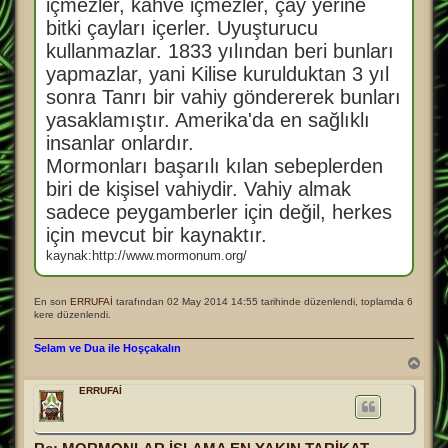
içmezler, kahve içmezler, çay yerine
bitki çayları içerler. Uyuşturucu
kullanmazlar. 1833 yılından beri bunları
yapmazlar, yani Kilise kurulduktan 3 yıl
sonra Tanrı bir vahiy göndererek bunları
yasaklamıştır. Amerika'da en sağlıklı
insanlar onlardır.
Mormonları başarılı kılan sebeplerden
biri de kişisel vahiydir. Vahiy almak
sadece peygamberler için değil, herkes
için mevcut bir kaynaktır.
kaynak:http://www.mormonum.org/
En son
ERRUFAİ
tarafından 02 May 2014 14:55 tarihinde düzenlendi, toplamda 6
kere düzenlendi.
Selam ve Dua ile Hoşçakalın
B
a
ş
ERRUFAİ
a
d
ö
n