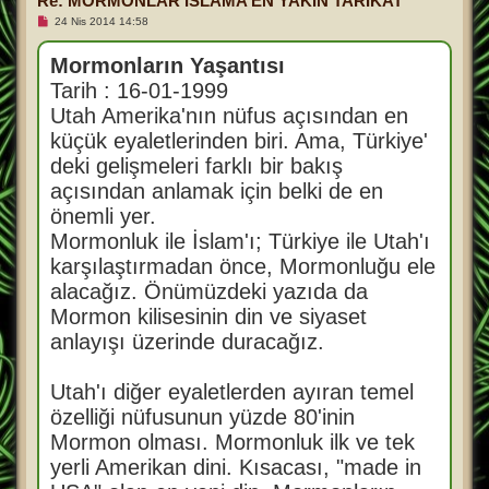
Re: MORMONLAR İSLAMA EN YAKIN TARİKAT
O
24 Nis 2014 14:58
k
u
n
Mormonların Yaşantısı
m
Tarih : 16-01-1999
a
m
Utah Amerika'nın nüfus açısından en
ı
ş
küçük eyaletlerinden biri. Ama, Türkiye'
m
e
deki gelişmeleri farklı bir bakış
s
a
açısından anlamak için belki de en
j
önemli yer.
Mormonluk ile İslam'ı; Türkiye ile Utah'ı
karşılaştırmadan önce, Mormonluğu ele
alacağız. Önümüzdeki yazıda da
Mormon kilisesinin din ve siyaset
anlayışı üzerinde duracağız.
Utah'ı diğer eyaletlerden ayıran temel
özelliği nüfusunun yüzde 80'inin
Mormon olması. Mormonluk ilk ve tek
yerli Amerikan dini. Kısacası, "made in