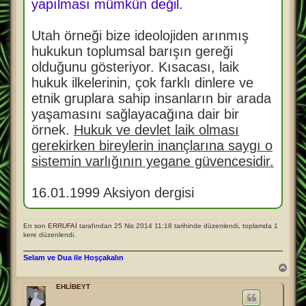
yapılması mümkün değil.
Utah örneği bize ideolojiden arınmış
hukukun toplumsal barışın gereği
olduğunu gösteriyor. Kısacası, laik
hukuk ilkelerinin, çok farklı dinlere ve
etnik gruplara sahip insanların bir arada
yaşamasını sağlayacağına dair bir
örnek.
Hukuk ve devlet laik olması
gerekirken bireylerin inançlarına saygı o
sistemin varlığının yegane güvencesidir.
16.01.1999 Aksiyon dergisi
En son
ERRUFAİ
tarafından 25 Nis 2014 11:18 tarihinde düzenlendi, toplamda 1
kere düzenlendi.
Selam ve Dua ile Hoşçakalın
B
a
ş
EHLİBEYT
a
d