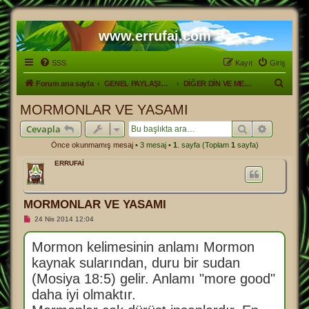
www.errufai.com
SSS
Kayıt
Giriş
A
Forum ana sayfa
GENEL PAYLAŞIM ALANI
DİĞER DİN VE MEZHEPLER
r
MORMONLAR VE YASAMI
a
Ara
Gelişmiş
Cevapla
Önce okunmamış mesaj
• 3 mesaj •
1
. sayfa (Toplam
1
sayfa)
ERRUFAİ
MORMONLAR VE YASAMI
O
24 Nis 2014 12:04
k
u
n
Mormon kelimesinin anlamı Mormon
m
kaynak sularından, duru bir sudan
a
m
(Mosiya 18:5) gelir. Anlamı "more good"
ı
ş
daha iyi olmaktır.
m
e