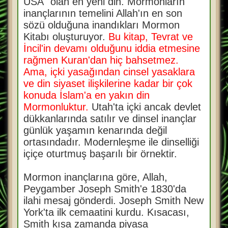
USA" olan en yeni din. Mormonların
inançlarının temelini Allah'ın en son
sözü olduğuna inandıkları Mormon
Kitabı oluşturuyor.
Bu kitap, Tevrat ve
İncil'in devamı olduğunu iddia etmesine
rağmen Kuran'dan hiç bahsetmez.
Ama, içki yasağından cinsel yasaklara
ve din siyaset ilişkilerine kadar bir çok
konuda İslam'a en yakın din
Mormonluktur.
Utah'ta içki ancak devlet
dükkanlarında satılır ve dinsel inançlar
günlük yaşamın kenarında değil
ortasındadır. Modernleşme ile dinselliği
içiçe oturtmuş başarılı bir örnektir.
Mormon inançlarına göre, Allah,
Peygamber Joseph Smith'e 1830'da
ilahi mesaj gönderdi. Joseph Smith New
York'ta ilk cemaatini kurdu. Kısacası,
Smith kısa zamanda piyasa