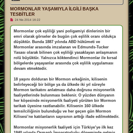
ö
n
MORMONLAR YAŞAMIYLA İLGİLİ BAŞKA
TESBİTLER
O
24 Nis 2014 16:22
k
u
n
Mormonlar çok eşliliği yani poligamiyi dinlerinin bir
m
emri olarak görseler de bugün çok eşlilik oranı oldukça
a
m
düşüktür. Bunda 1887 yılında ABD hükümeti ve
ı
Mormonlar arasında imzalanan ve Edmunds-Tucker
ş
m
Yasası olarak bilinen çok eşliliği yasaklayan anlaşmanın
e
rolü büyüktür. Yalnızca köktendinci Mormonlar ile kırsal
s
a
bölgelerde yaşayanlar arasında çok eşlilik uygulaması
j
devam etmektedir.
18 yaşını dolduran bir Mormon erkeğinin, kilisenin
belirleyeceği bir bölge ya da ülkede iki yıl süreyle
Mormon tarikatını anlatması daha doğrusu misyonerlik
faaliyetlerinde bulunması beklenir. O yüzden dünyanın
her köşesinde misyonerlik faaliyeti yürüten bir Mormon
tarikatı üyesine rastlanabilir. Kilisenin 160 ülkede
temsilciliğinin bulunduğu ve her geçen gün Mormon
Kilisesi’ne katılanların sayısının arttığı ifade edilmektedir.
Mormonlar misyonerlik faaliyeti için Türkiye’ye ilk kez
1840 yılında Osmanlı İmparatorluğu döneminde gelmiş,