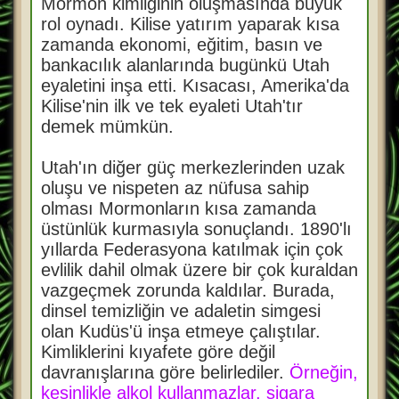
Mormon kimliğinin oluşmasında büyük
rol oynadı. Kilise yatırım yaparak kısa
zamanda ekonomi, eğitim, basın ve
bankacılık alanlarında bugünkü Utah
eyaletini inşa etti. Kısacası, Amerika'da
Kilise'nin ilk ve tek eyaleti Utah'tır
demek mümkün.
Utah'ın diğer güç merkezlerinden uzak
oluşu ve nispeten az nüfusa sahip
olması Mormonların kısa zamanda
üstünlük kurmasıyla sonuçlandı. 1890'lı
yıllarda Federasyona katılmak için çok
evlilik dahil olmak üzere bir çok kuraldan
vazgeçmek zorunda kaldılar. Burada,
dinsel temizliğin ve adaletin simgesi
olan Kudüs'ü inşa etmeye çalıştılar.
Kimliklerini kıyafete göre değil
davranışlarına göre belirlediler.
Örneğin,
kesinlikle alkol kullanmazlar, sigara