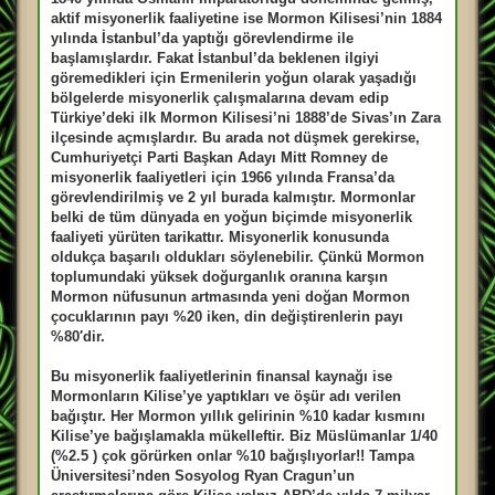
aktif misyonerlik faaliyetine ise Mormon Kilisesi’nin 1884
yılında İstanbul’da yaptığı görevlendirme ile
başlamışlardır. Fakat İstanbul’da beklenen ilgiyi
göremedikleri için Ermenilerin yoğun olarak yaşadığı
bölgelerde misyonerlik çalışmalarına devam edip
Türkiye’deki ilk Mormon Kilisesi’ni 1888’de Sivas’ın Zara
ilçesinde açmışlardır. Bu arada not düşmek gerekirse,
Cumhuriyetçi Parti Başkan Adayı Mitt Romney de
misyonerlik faaliyetleri için 1966 yılında Fransa’da
görevlendirilmiş ve 2 yıl burada kalmıştır. Mormonlar
belki de tüm dünyada en yoğun biçimde misyonerlik
faaliyeti yürüten tarikattır. Misyonerlik konusunda
oldukça başarılı oldukları söylenebilir. Çünkü Mormon
toplumundaki yüksek doğurganlık oranına karşın
Mormon nüfusunun artmasında yeni doğan Mormon
çocuklarının payı %20 iken, din değiştirenlerin payı
%80′dir.
Bu misyonerlik faaliyetlerinin finansal kaynağı ise
Mormonların Kilise’ye yaptıkları ve öşür adı verilen
bağıştır. Her Mormon yıllık gelirinin %10 kadar kısmını
Kilise’ye bağışlamakla mükelleftir. Biz Müslümanlar 1/40
(%2.5 ) çok görürken onlar %10 bağışlıyorlar!! Tampa
Üniversitesi’nden Sosyolog Ryan Cragun’un