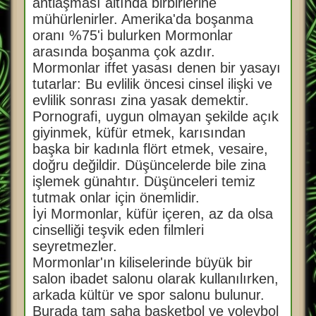
antlaşması altında birbirlerine
mühürlenirler. Amerika'da boşanma
oranı %75'i bulurken Mormonlar
arasında boşanma çok azdır.
Mormonlar iffet yasası denen bir yasayı
tutarlar: Bu evlilik öncesi cinsel ilişki ve
evlilik sonrası zina yasak demektir.
Pornografi, uygun olmayan şekilde açık
giyinmek, küfür etmek, karısından
başka bir kadınla flört etmek, vesaire,
doğru değildir. Düşüncelerde bile zina
işlemek günahtır. Düşünceleri temiz
tutmak onlar için önemlidir.
İyi Mormonlar, küfür içeren, az da olsa
cinselliği teşvik eden filmleri
seyretmezler.
Mormonlar'ın kiliselerinde büyük bir
salon ibadet salonu olarak kullanılırken,
arkada kültür ve spor salonu bulunur.
Burada tam saha basketbol ve voleybol