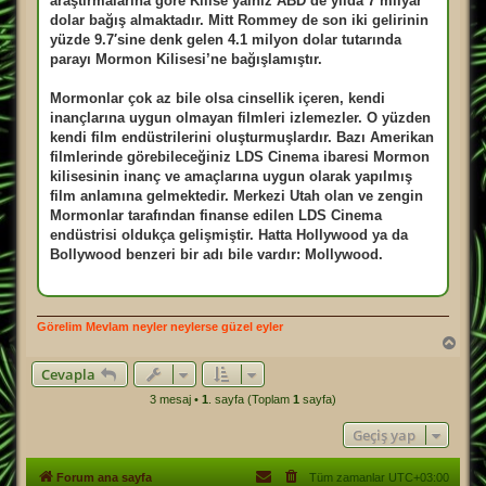
araştırmalarına göre Kilise yalnız ABD’de yılda 7 milyar
dolar bağış almaktadır. Mitt Rommey de son iki gelirinin
yüzde 9.7′sine denk gelen 4.1 milyon dolar tutarında
parayı Mormon Kilisesi’ne bağışlamıştır.
Mormonlar çok az bile olsa cinsellik içeren, kendi
inançlarına uygun olmayan filmleri izlemezler. O yüzden
kendi film endüstrilerini oluşturmuşlardır. Bazı Amerikan
filmlerinde görebileceğiniz LDS Cinema ibaresi Mormon
kilisesinin inanç ve amaçlarına uygun olarak yapılmış
film anlamına gelmektedir. Merkezi Utah olan ve zengin
Mormonlar tarafından finanse edilen LDS Cinema
endüstrisi oldukça gelişmiştir. Hatta Hollywood ya da
Bollywood benzeri bir adı bile vardır: Mollywood.
Görelim Mevlam neyler neylerse güzel eyler
B
a
Cevapla
ş
a
3 mesaj •
1
. sayfa (Toplam
1
sayfa)
d
ö
Geçiş yap
n
Forum ana sayfa
Tüm zamanlar
UTC+03:00