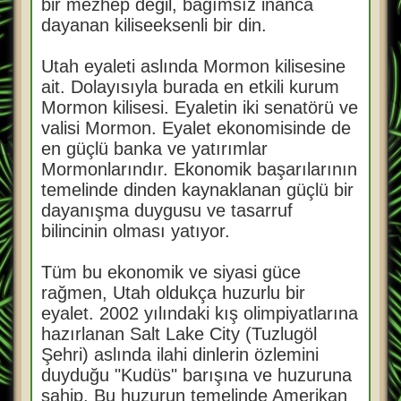
bir mezhep değil, bağımsız inanca
dayanan kiliseeksenli bir din.
Utah eyaleti aslında Mormon kilisesine
ait. Dolayısıyla burada en etkili kurum
Mormon kilisesi. Eyaletin iki senatörü ve
valisi Mormon. Eyalet ekonomisinde de
en güçlü banka ve yatırımlar
Mormonlarındır. Ekonomik başarılarının
temelinde dinden kaynaklanan güçlü bir
dayanışma duygusu ve tasarruf
bilincinin olması yatıyor.
Tüm bu ekonomik ve siyasi güce
rağmen, Utah oldukça huzurlu bir
eyalet. 2002 yılındaki kış olimpiyatlarına
hazırlanan Salt Lake City (Tuzlugöl
Şehri) aslında ilahi dinlerin özlemini
duyduğu "Kudüs" barışına ve huzuruna
sahip. Bu huzurun temelinde Amerikan