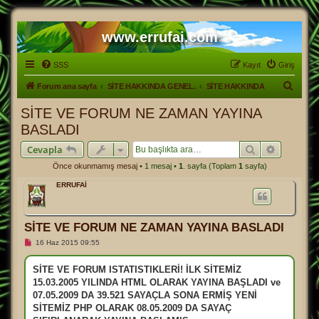
www.errufai.com
SSS
Kayıt
Giriş
A
Forum ana sayfa
SİTE HAKKINDA GENEL.
SİTE HAKKINDA
r
SİTE VE FORUM NE ZAMAN YAYINA
a
BASLADI
Ara
Gelişmiş
Cevapla
Önce okunmamış mesaj
• 1 mesaj •
1
. sayfa (Toplam
1
sayfa)
ERRUFAİ
SİTE VE FORUM NE ZAMAN YAYINA BASLADI
O
16 Haz 2015 09:55
k
u
n
SİTE VE FORUM ISTATISTIKLERİ! İLK SİTEMİZ
m
15.03.2005 YILINDA HTML OLARAK YAYINA BAŞLADI ve
a
m
07.05.2009 DA 39.521 SAYAÇLA SONA ERMİŞ YENİ
ı
SİTEMİZ PHP OLARAK 08.05.2009 DA SAYAÇ
ş
m