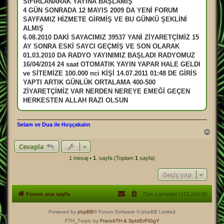
SIFIRLANARAK YAYINA BAŞLAMIŞ
e
4 GÜN SONRADA 12 MAYIS 2009 DA YENİ FORUM
s
a
SAYFAMIZ HİZMETE GİRMİŞ VE BU GÜNKÜ ŞEKLİNİ
j
ALMIŞ
6.08.2010 DAKİ SAYACIMIZ 39537 YANİ ZİYARETÇİMİZ 15
AY SONRA ESKİ SAYCI GEÇMİŞ VE SON OLARAK
01.03.2010 DA RADYO YAYINIMIZ BAŞLADI RADYOMUZ
16/04/2014 24 saat OTOMATIK YAYIN YAPAR HALE GELDI
ve SİTEMİZE 100.000 nci KİŞİ 14.07.2011 01:48 DE GİRİS
YAPTI ARTIK GÜNLÜK ORTALAMA 400-500
ZİYARETÇİMİZ VAR NERDEN NEREYE EMEĞİ GEÇEN
HERKESTEN ALLAH RAZI OLSUN
Selam ve Dua ile Hoşçakalın
B
a
Cevapla
ş
a
1 mesaj •
1
. sayfa (Toplam
1
sayfa)
d
ö
Geçiş yap
n
Forum ana sayfa
Tüm zamanlar
UTC+03:00
Powered by
phpBB
® Forum Software © phpBB Limited
FTH_Tropic by
FranckTH
& SpIdErPiGgY